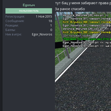
тут бац у меня забирают права 
Egorыч
За раное спасибо
ПОЛЬЗОВАТЕЛЬ
Регистрация
1 Ноя 2015
Сообщения
18
Реакции
1
Баллы
0
Ник в игре
Egor_Novoros