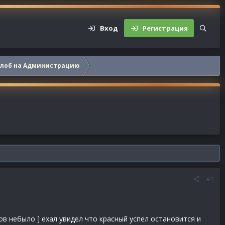
Вход
Регистрация
алоб на Администрацию
#1
ов небыло ] ехал увидел что красный успел остановится и