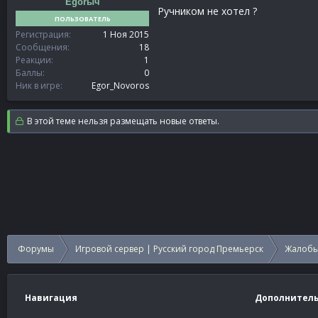
Egorыч
Ручником не хотел ?
ПОЛЬЗОВАТЕЛЬ
Регистрация
1 Ноя 2015
Сообщения
18
Реакции
1
Баллы
0
Ник в игре
Egor_Novoros
В этой теме нельзя размещать новые ответы.
Форумы
Игровой сервер | Русский город Премьерск
Жалобы
Навигация
Дополнител