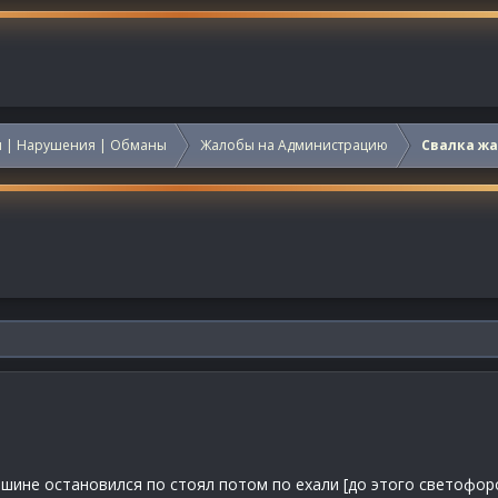
 | Нарушения | Обманы
Жалобы на Администрацию
Свалка ж
ашине остановился по стоял потом по ехали [до этого светофор