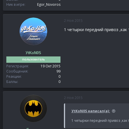
Ник в игре
Egor_Novoros
2 Ноя 2015
1 четырки передний привоз ,как
УtKoN0S
ПОЛЬЗОВАТЕЛЬ
Регистрация
19 Окт 2015
Сообщения
99
Реакции
0
Баллы
0
2 Ноя 2015
УtKoN0S написал(а):
1 четырки передний привоз ,как