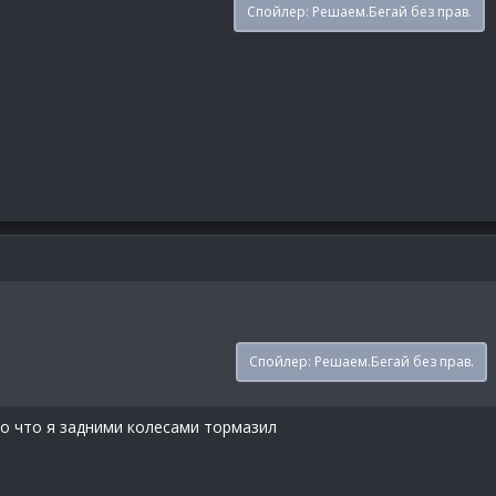
Спойлер:
Решаем.Бегай без прав.
Спойлер:
Решаем.Бегай без прав.
но что я задними колесами тормазил