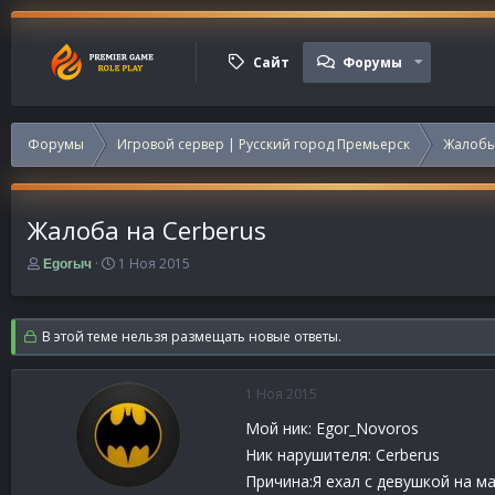
Сайт
Форумы
Форумы
Игровой сервер | Русский город Премьерск
Жалобы
Жалоба на Cerberus
А
Д
1 Ноя 2015
Egorыч
в
а
т
т
о
а
В этой теме нельзя размещать новые ответы.
р
н
т
а
е
ч
1 Ноя 2015
м
а
ы
л
Мой ник: Egor_Novoros
а
Ник нарушителя: Cerberus
Причина:Я ехал с девушкой на м