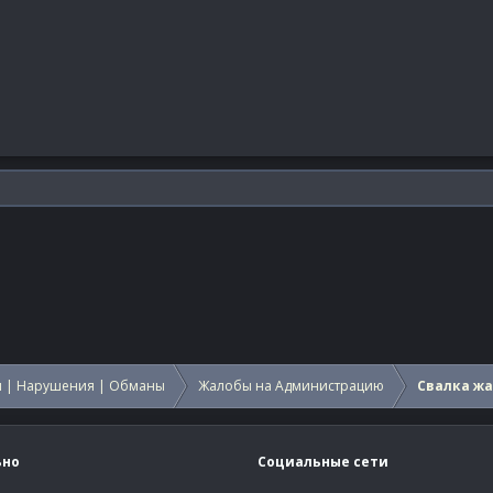
 | Нарушения | Обманы
Жалобы на Администрацию
Свалка ж
ьно
Социальные сети