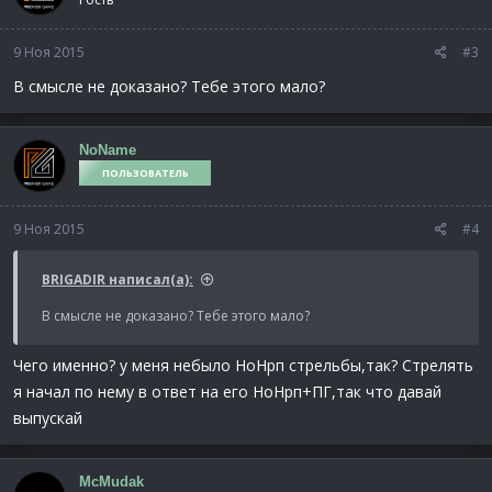
9 Ноя 2015
#3
В смысле не доказано? Тебе этого мало?
NoName
ПОЛЬЗОВАТЕЛЬ
9 Ноя 2015
#4
BRIGADIR написал(а):
В смысле не доказано? Тебе этого мало?
Чего именно? у меня небыло НоНрп стрельбы,так? Стрелять
я начал по нему в ответ на его НоНрп+ПГ,так что давай
выпускай
McMudak