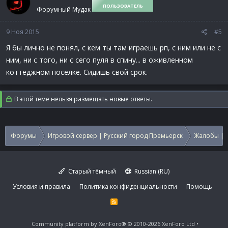
ПОЛЬЗОВАТЕЛЬ
Форумный Мудак
9 Ноя 2015
#5
Я бы лично не понял, с кем ты там играешь рп, с ним или не с
ним, ни с того, ни с сего пуля в спину... в оживленном
коттеджном поселке. Сидишь свой срок.
В этой теме нельзя размещать новые ответы.
Форумы
Игровой сервер | Русский город Премьерск
Жалобы | 
Старый тёмный
Russian (RU)
Условия и правила
Политика конфиденциальности
Помощь
R
S
S
Community platform by XenForo®
© 2010-2026 XenForo Ltd