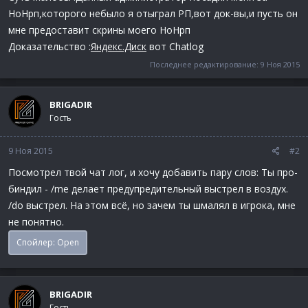
НоНрп,которого небыло я отыграл РП,вот док-вы,и пусть он
мне предоставит скрины моего НоНрп
Доказательство :
Яндекс.Диск
вот Chatlog
Последнее редактирование:
9 Ноя 2015
BRIGADIR
Гость
9 Ноя 2015
#2
Посмотрел твой чат лог, и хочу добавить пару слов: Ты про-
биндил - /me делает предупредительный выстрел в воздух.
/do выстрел. На этом всё, но зачем ты шмалял в игрока, мне
не понятно.
Спойлер:
Open
BRIGADIR
Гость