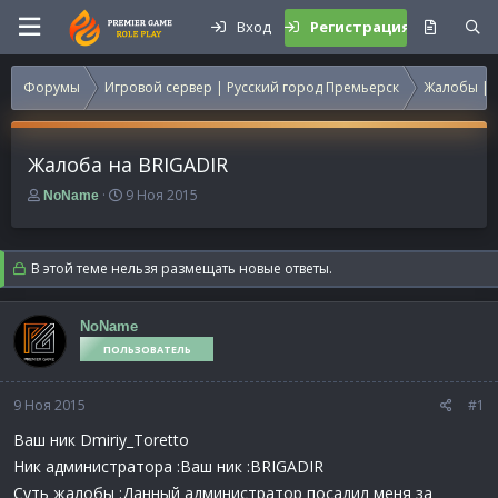
Вход
Регистрация
Форумы
Игровой сервер | Русский город Премьерск
Жалобы | 
Жалоба на BRIGADIR
А
Д
9 Ноя 2015
NoName
в
а
т
т
о
а
В этой теме нельзя размещать новые ответы.
р
н
т
а
е
ч
NoName
м
а
ПОЛЬЗОВАТЕЛЬ
ы
л
а
9 Ноя 2015
#1
Ваш ник Dmiriy_Toretto
Ник администратора :Ваш ник :BRIGADIR
Суть жалобы :Данный администратор посадил меня за