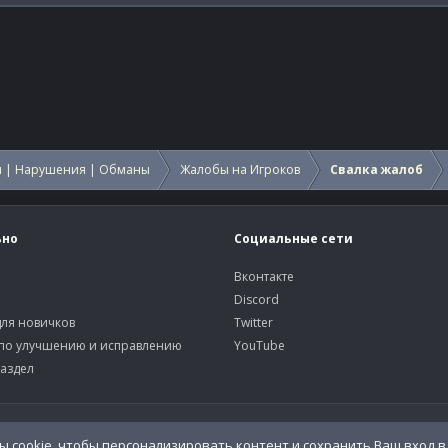
 | Нарушения | Обманы
Жалобы на Игроков
Свалка жалоб
ьно
Социальные сети
Вконтакте
Discord
ля новичков
Twitter
по улучшению и исправлению
YouTube
аздел
У
 cookie, чтобы персонализировать контент и сохранить Ваш вход в 