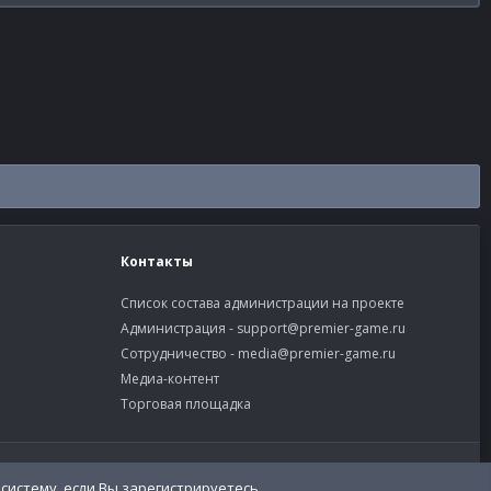
Контакты
Список состава администрации на проекте
Администрация -
support@premier-game.ru
Сотрудничество -
media@premier-game.ru
Медиа-контент
Торговая площадка
словия и правила
Политика конфиденциальности
Помощь
систему, если Вы зарегистрируетесь.
R