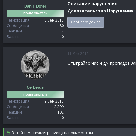
Описание нарушения:
Danil_Doter
Доказательства Нарушения:
ПОЛЬЗОВАТЕЛЬ
Регистрация
8 Сен 2015
Спойлер:
док-ва
Сообщения
80
Реакции
4
Баллы
0
11 Дек 2015
Отыграйте час,и дм пропадет.За
Cerberus
ПОЛЬЗОВАТЕЛЬ
Регистрация
9 Сен 2015
Сообщения
3.399
Реакции
102
Баллы
0
В этой теме нельзя размещать новые ответы.