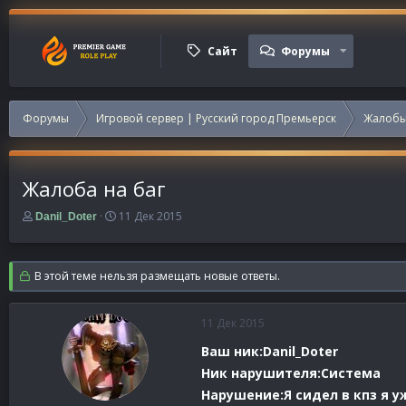
Сайт
Форумы
Форумы
Игровой сервер | Русский город Премьерск
Жалобы
Жалоба на баг
А
Д
11 Дек 2015
Danil_Doter
в
а
т
т
о
а
В этой теме нельзя размещать новые ответы.
р
н
т
а
е
ч
11 Дек 2015
м
а
ы
л
Ваш ник:Danil_Doter
а
Ник нарушителя:Cистема
Нарушение:Я сидел в кпз я 