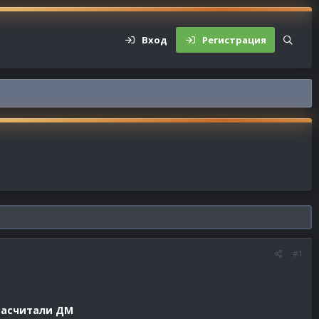
Вход
Регистрация
#1
 засчитали ДМ