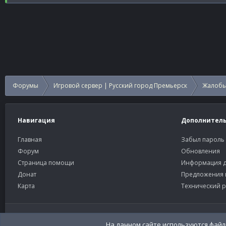
Форумы
Игровой сервер | Русский город Премьерск
Жалобы
Навигация
Дополнител
Главная
Забыл пароль
Форум
Обновления
Страница помощи
Информация д
Донат
Предложения 
Карта
Технический р
Старый тёмный
Russian (RU)
На данном сайте используются файлы