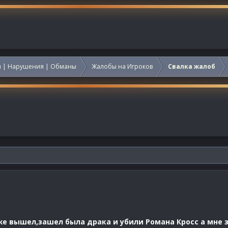
 | Нарушения | Обманы
Жалобы на Игроков
Свалка жалоб
уже вышел,зашел была драка и убили Романа Кросс а мне