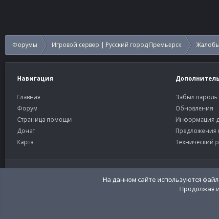
Форумы
Игровой сервер | Русский город Премьерск
Жалобы
Навигация
Дополнител
Главная
Забыл пароль
Форум
Обновления
Страница помощи
Информация д
Донат
Предложения 
Карта
Технический р
Старый тёмный
Russian (RU)
Community platform by XenForo®
© 2010-2026 XenForo Ltd
Перевод:
XenFor