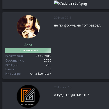
20 Ноя 2015
не по форме. не тот раздел.
Anna
ПОЛЬЗОВАТЕЛЬ
Регистрация
9 Сен 2015
Сообщения
6.790
Реакции
231
Баллы
0
Ник в игре
Anna_Lvenocek
20 Ноя 2015
А куда тогда писать?