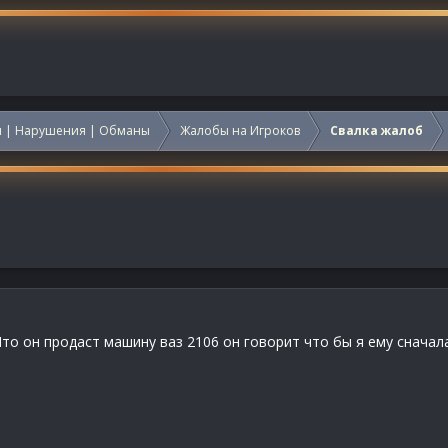
 | Нарушения | Обманы
Жалобы на Игроков
Свалка жалоб
то он продаст машину ваз 2106 он говорит что бы я ему сначала