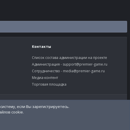
Контакты
Список состава администрации на проекте
Администрация -
support@premier-game.ru
Сотрудничество -
media@premier-game.ru
Медиа-контент
Торговая площадка
словия и правила
Политика конфиденциальности
Помощь
R
S
S