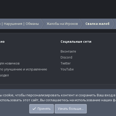
 | Нарушения | Обманы
Жалобы на Игроков
Свалка жалоб
ьно
Социальные сети
Вконтакте
Discord
ля новичков
Twitter
по улучшению и исправлению
YouTube
аздел
У
o.Info