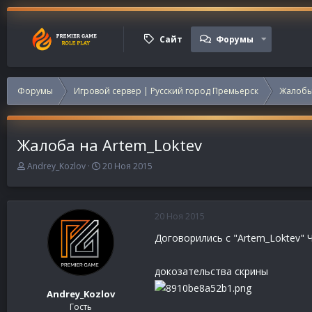
Сайт
Форумы
Форумы
Игровой сервер | Русский город Премьерск
Жалобы
Жалоба на Artem_Loktev
А
Д
Andrey_Kozlov
20 Ноя 2015
в
а
т
т
о
а
р
н
20 Ноя 2015
т
а
Договорились с "Artem_Loktev" Ч
е
ч
м
а
ы
л
докозательства скрины
а
Andrey_Kozlov
Гость