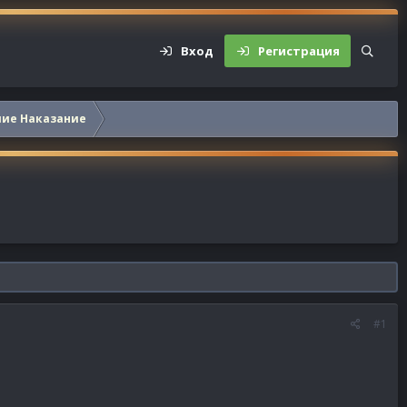
Вход
Регистрация
шие Наказание
#1