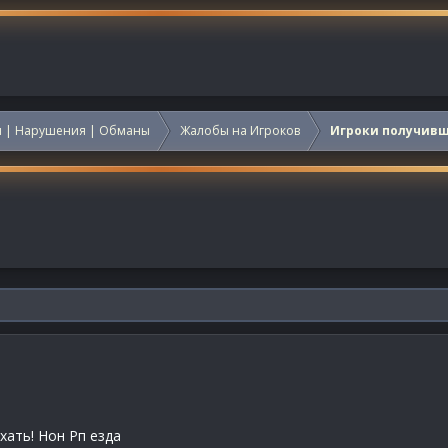
 | Нарушения | Обманы
Жалобы на Игроков
Игроки получив
хать! Нон Рп езда