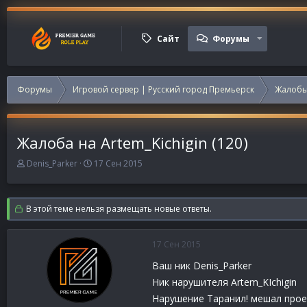
Сайт
Форумы
Форумы
Игровой сервер | Русский город Премьерск
Жалобы
Жалоба на Artem_Kichigin (120)
А
Д
Denis_Parker
17 Сен 2015
в
а
т
т
о
а
В этой теме нельзя размещать новые ответы.
р
н
т
а
е
ч
17 Сен 2015
м
а
ы
л
Ваш ник Denis_Parker
а
Ник нарушителя Artem_KIchigin
Нарушение Таранил! мешал прое