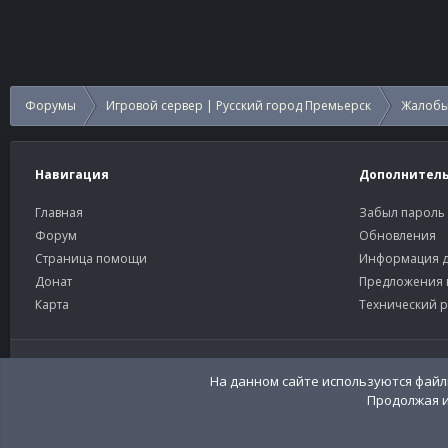
Форумы
Игровой сервер | Русский город Премьерск
Жалобы
Навигация
Дополнител
Главная
Забыл пароль
Форум
Обновления
Страница помощи
Информация д
Донат
Предложения 
Карта
Технический р
Старый тёмный
Russian (RU)
На данном сайте используются файлы
Продолжая и
Community platform by XenForo®
© 2010-2026 XenForo Ltd
Перевод:
XenFor