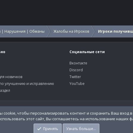
 | Нарушения | Обманы
Жалобы на Игроков
Игроки получив
ьно
Социальные сети
Вконтакте
Discord
ля новичков
Twitter
по улучшению и исправлению
YouTube
аздел
У
 cookie, чтобы персонализировать контент и сохранить Ваш вход в 
спользовать этот сайт, Вы соглашаетесь на использование наших фа
o.Info
Принять
Узнать больше…