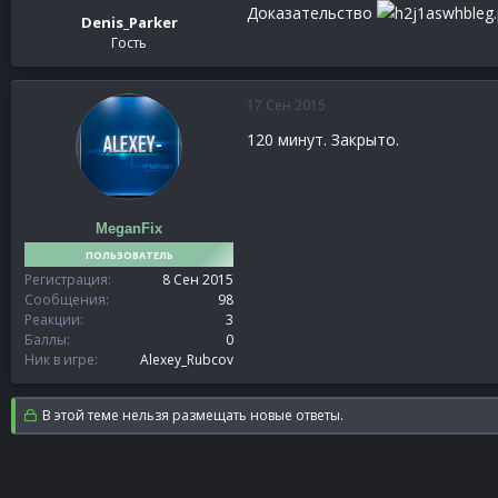
Доказательство
Denis_Parker
Гость
17 Сен 2015
120 минут. Закрыто.
MeganFix
ПОЛЬЗОВАТЕЛЬ
Регистрация
8 Сен 2015
Сообщения
98
Реакции
3
Баллы
0
Ник в игре
Alexey_Rubcov
В этой теме нельзя размещать новые ответы.