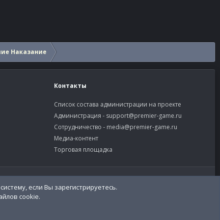
шие Наказание
Контакты
Список состава администрации на проекте
Администрация -
support@premier-game.ru
Сотрудничество -
media@premier-game.ru
Медиа-контент
Торговая площадка
словия и правила
Политика конфиденциальности
Помощь
систему, если Вы зарегистрируетесь.
R
S
йлов cookie.
S