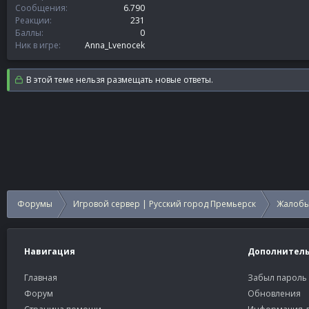
Сообщения
6.790
Реакции
231
Баллы
0
Ник в игре
Anna_Lvenocek
В этой теме нельзя размещать новые ответы.
Форумы
Игровой сервер | Русский город Премьерск
Жалобы
Навигация
Дополнител
Главная
Забыл пароль
Форум
Обновления