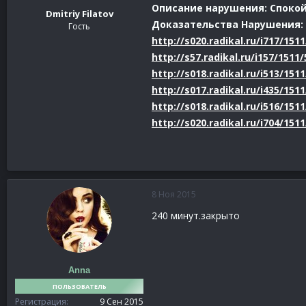
Описание нарушения: Спокойн
Dmitriy Filatov
Доказательства Нарушения:
Гость
http://s020.radikal.ru/i717/151
http://s57.radikal.ru/i157/1511
http://s018.radikal.ru/i513/151
http://s017.radikal.ru/i435/151
http://s018.radikal.ru/i516/151
http://s020.radikal.ru/i704/15
8 Ноя 2015
240 минут.закрыто
Anna
ПОЛЬЗОВАТЕЛЬ
Регистрация
9 Сен 2015