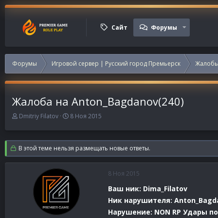
Сайт
Форумы
Форумы
Игровой сервер | Русский город Премьерск
Жалобы
Жалоба на Anton_Bagdanov(240)
А
Д
Dmitriy Filatov
8 Ноя 2015
в
а
т
т
о
а
В этой теме нельзя размещать новые ответы.
р
н
т
а
е
ч
8 Ноя 2015
м
а
ы
л
Ваш ник: Dima_Filatov
а
Ник нарушителя: Anton_Bagd
Нарушение: NON RP Удары по