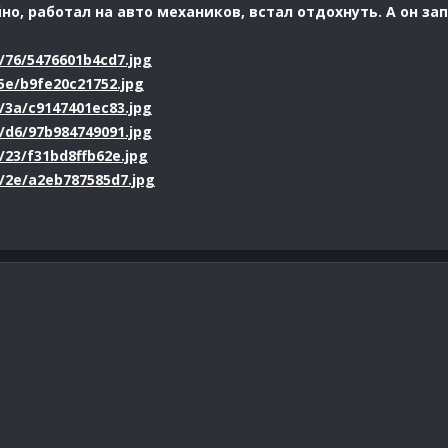
о, работал на авто механиков, встал отдохнуть. А он зап
1/76/5476601b4cd7.jpg
/5e/b9fe20c21752.jpg
1/3a/c9147401ec83.jpg
1/d6/97b984749091.jpg
1/23/f31bd8ffb62e.jpg
11/2e/a2eb787585d7.jpg