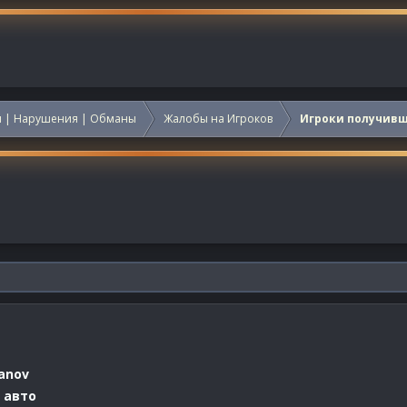
 | Нарушения | Обманы
Жалобы на Игроков
Игроки получив
anov
 авто