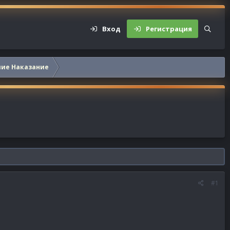
Вход
Регистрация
шие Наказание
#1