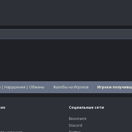
 | Нарушения | Обманы
Жалобы на Игроков
Игроки получив
ьно
Социальные сети
Вконтакте
Discord