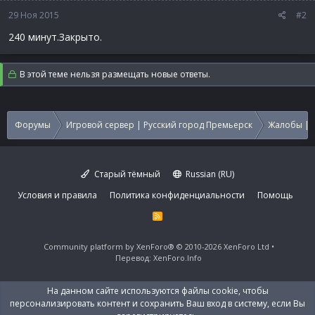
29 Ноя 2015
#2
240 минут.Закрыто.
В этой теме нельзя размещать новые ответы.
Форумы
Игровой сервер | Русский город Премьерск
Жалобы | 
Старый тёмный
Russian (RU)
Условия и правила
Политика конфиденциальности
Помощь
R
S
S
Community platform by XenForo®
© 2010-2026 XenForo Ltd
Перевод:
XenForo.Info