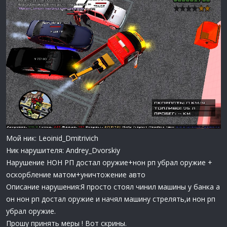
Мой ник: Leoinid_Dmitrivich
Ник нарушителя: Andrey_Dvorskiy
Нарушение НОН РП достал оружие+нон рп убрал оружие +
оскорбление матом+уничтожение авто
Описание нарушения:Я просто стоял чинил машины у банка а
он нон рп достал оружие и начял машину стрелять,и нон рп
убрал оружие.
Прошу принять меры ! Вот скрины.