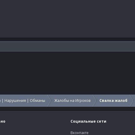
 | Нарушения | Обманы
Жалобы на Игроков
Свалка жалоб
ьно
Социальные сети
Вконтакте