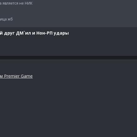
а является не НИК
лица жб
ой друг ДМ`ил и Нон-РП удары
рум Premier Game