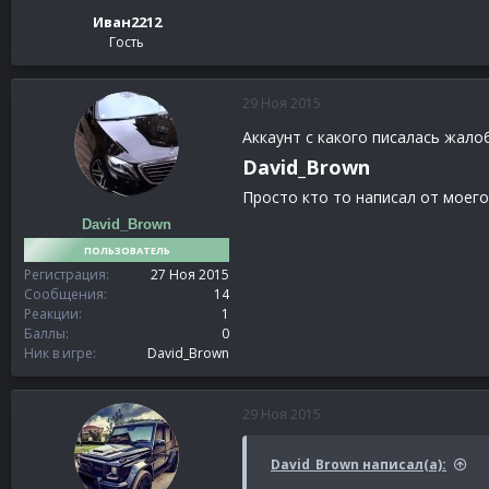
Иван2212
Гость
29 Ноя 2015
Аккаунт с какого писалась жало
David_Brown
Просто кто то написал от моего
David_Brown
ПОЛЬЗОВАТЕЛЬ
Регистрация
27 Ноя 2015
Сообщения
14
Реакции
1
Баллы
0
Ник в игре
David_Brown
29 Ноя 2015
David_Brown написал(а):