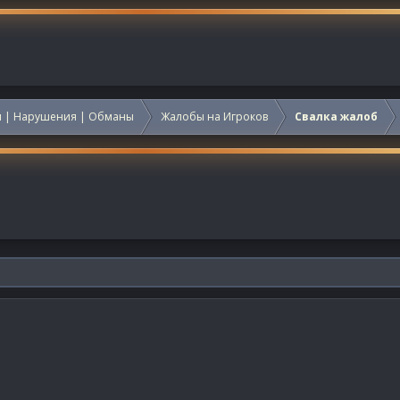
 | Нарушения | Обманы
Жалобы на Игроков
Свалка жалоб