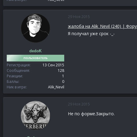
29 Ноя 2015
жалоба на Alik_Nevil (240) | Фо
Я получал уже срок -_-
dedoK
ПОЛЬЗОВАТЕЛЬ
Регистрация
13 Сен 2015
Сообщения
128
Реакции
1
Баллы
0
Ник в игре
Alik_Nevil
29 Ноя 2015
Не по форме.Закрыто.