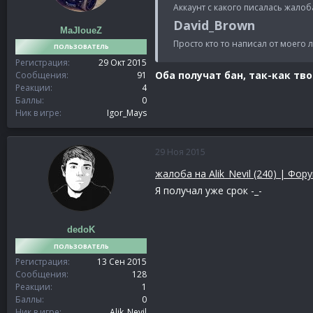
Аккаунт с какого писалась жалоб
David_Brown
MaJIoueZ
Просто кто то написал от моего 
ПОЛЬЗОВАТЕЛЬ
Регистрация
29 Окт 2015
Оба получат бан, так-как тв
Сообщения
91
Реакции
4
Баллы
0
Ник в игре
Igor_Mays
29 Ноя 2015
жалоба на Alik_Nevil (240) | Фо
Я получал уже срок -_-
dedoK
ПОЛЬЗОВАТЕЛЬ
Регистрация
13 Сен 2015
Сообщения
128
Реакции
1
Баллы
0
Ник в игре
Alik_Nevil