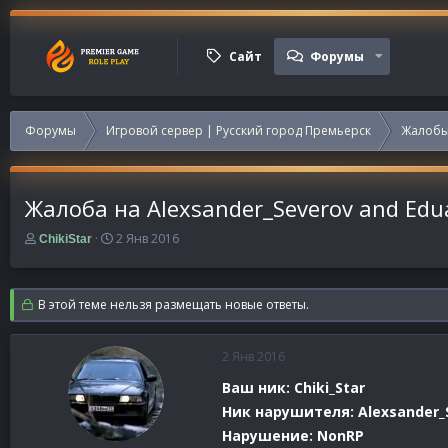
Сайт
Форумы
Форумы
Игровой сервер | Русский город Премьерск
Жалобы
Жалоба на Alexsander_Severov and Edu
А
Д
2 Янв 2016
ChikiStar
в
а
т
т
о
а
В этой теме нельзя размещать новые ответы.
р
н
т
а
е
ч
2 Янв 2016
м
а
ы
л
Ваш ник: Chiki_Star
а
Ник нарушителя: Alexsander_S
Нарушение: NonRP