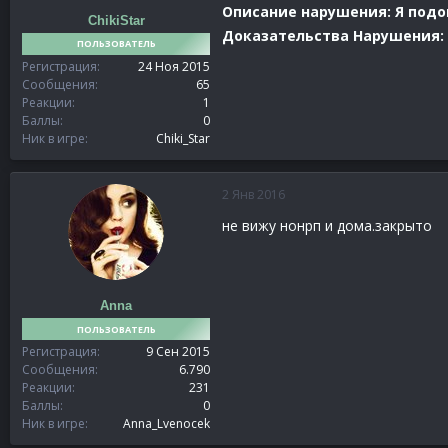
Описание нарушения: Я подо
ChikiStar
Доказательства Нарушения:
ПОЛЬЗОВАТЕЛЬ
Регистрация
24 Ноя 2015
Сообщения
65
Реакции
1
Баллы
0
Ник в игре
Chiki_Star
2 Янв 2016
не вижу нонрп и дома.закрыто
Anna
ПОЛЬЗОВАТЕЛЬ
Регистрация
9 Сен 2015
Сообщения
6.790
Реакции
231
Баллы
0
Ник в игре
Anna_Lvenocek