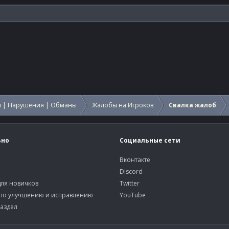
 | Нарушения | Обманы
Жалобы на Игроков
Свалка жалоб
ьно
Социальные сети
Вконтакте
Discord
ля новичков
Twitter
по улучшению и исправлению
YouTube
аздел