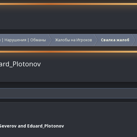
 | Нарушения | Обманы
Жалобы на Игроков
Свалка жалоб
ard_Plotonov
everov and Eduard_Plotonov