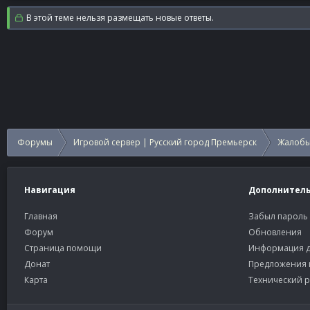
В этой теме нельзя размещать новые ответы.
Форумы
Игровой сервер | Русский город Премьерск
Жалобы
Навигация
Дополнител
Главная
Забыл пароль
Форум
Обновления
Страница помощи
Информация д
Донат
Предложения 
Карта
Технический р