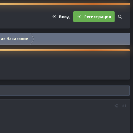
Вход
Регистрация
шие Наказание
#1