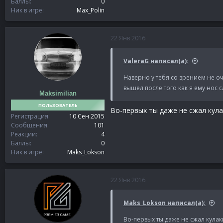
Баллы
0
Ник в игре
Max_Polin
22 Янв 2016
ValeraG написал(а):
Наверно у тебя со зрением не оч
вышел после того как я ему нос 
Maksimilian
ПОЛЬЗОВАТЕЛЬ
Во-первых ты даже не сжал кулак
Регистрация
10 Сен 2015
Сообщения
101
Реакции
4
Баллы
0
Ник в игре
Maks_Lokson
22 Янв 2016
Maks_Lokson написал(а):
Во-первых ты даже не сжал кулаки