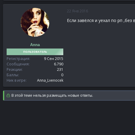
22 Янв 2016
Если завёлся и уехал по рп ,без
Anna
ПОЛЬЗОВАТЕЛЬ
Регистрация
9 Сен 2015
Сообщения
6.790
Реакции
231
Баллы
0
Ник в игре
Anna_Lvenocek
В этой теме нельзя размещать новые ответы.