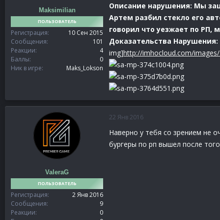
Описание нарушения: Мы зашл
Maksimilian
Артем разбил стекло его авт
ПОЛЬЗОВАТЕЛЬ
говорил что уезжает по РП, 
Регистрация
10 Сен 2015
Доказательства Нарушения:
Сообщения
101
Реакции
4
img]
http://imhocloud.com/images
Баллы
0
Ник в игре
Maks_Lokson
22 Янв 2016
Наверно у тебя со зрением не о
бургеры по рп вышел после того
ValeraG
ПОЛЬЗОВАТЕЛЬ
Регистрация
2 Янв 2016
Сообщения
9
Реакции
0