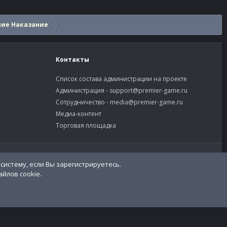
шие Наказание
Контакты
Список состава администрации на проекте
Администрация -
support@premier-game.ru
Сотрудничество -
media@premier-game.ru
Медиа-контент
Торговая площадка
словия и правила
Политика конфиденциальности
Помощь
R
S
S
систему, если Вы зарегистрируетесь.