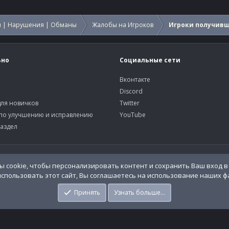
 | Нарушения | Обманы
Жалобы на Игроков
Игроки получив
ьно
Социальные сети
Вконтакте
Discord
ля новичков
Twitter
по улучшению и исправлению
YouTube
аздел
У
o.Info
 cookie, чтобы персонализировать контент и сохранить Ваш вход в 