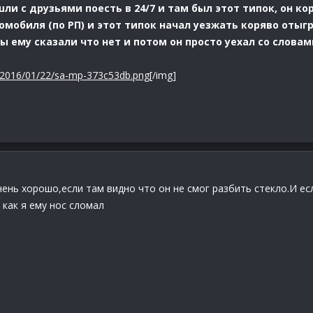
и с друзьями поесть в 24/7 и там был этот типок, он ко
омобиля (по РП) и этот типок начал уезжать коряво отыгры
мы ему сказали что нет и потом он просто уехал cо слова
/2016/01/22/sa-mp-373c53db.png
[/img]
чень хорошо,если там видно что он не смог разбить стекло.И ес
 как я ему нос сломал