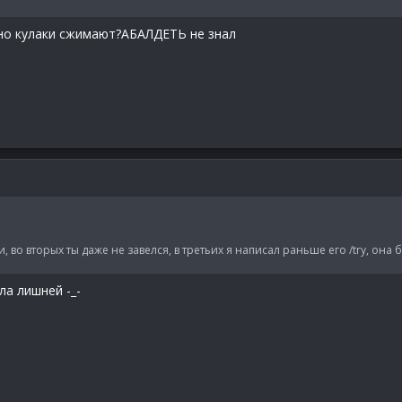
но кулаки сжимают?АБАЛДЕТЬ не знал
, во вторых ты даже не завелся, в третьих я написал раньше его /try, она
ла лишней -_-