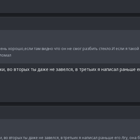
ень хорошо,если там видно что он не смог разбить стекло.И если я такой 
сломал
и, во вторых ты даже не завелся, в третьих я написал раньше ег
, во вторых ты даже не завелся, в третьих я написал раньше его /try, она