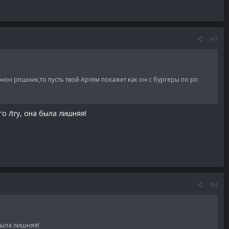
#3
нон рпшник,то пусть твой Артём покажет как он с бургеры по рп
о /try, она была лишняя!
#4
 была лишняя!