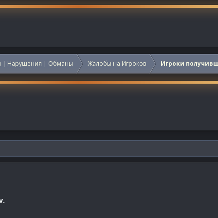
 | Нарушения | Обманы
Жалобы на Игроков
Игроки получив
v.