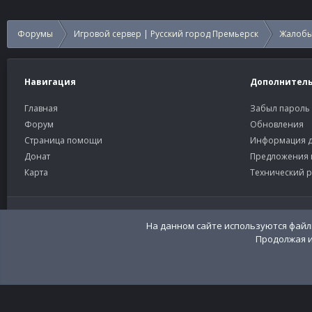
Форумы
Игровой сервер | Русский город Премьерск
Жалобы
Навигация
Дополнител
Главная
Забыл пароль
Форум
Обновления
Страница помощи
Информация д
Донат
Предложения 
Карта
Технический р
Старый тёмный
Russian (RU)
Community platform by XenForo®
© 2010-2026 XenForo Ltd
Перевод:
XenFor
На данном сайте используются файлы