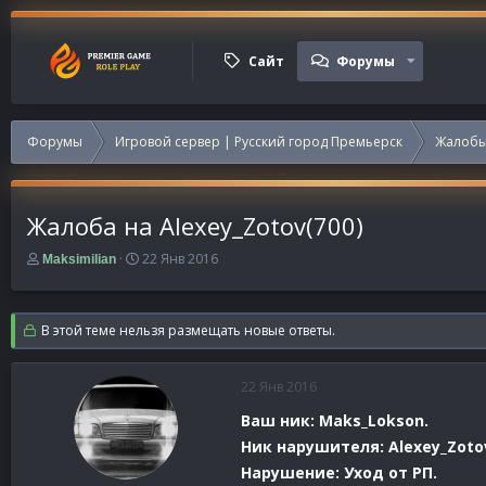
Сайт
Форумы
Форумы
Игровой сервер | Русский город Премьерск
Жалобы
Жалоба на Alexey_Zotov(700)
А
Д
22 Янв 2016
Maksimilian
в
а
т
т
о
а
В этой теме нельзя размещать новые ответы.
р
н
т
а
е
ч
22 Янв 2016
м
а
ы
л
Ваш ник: Maks_Lokson.
а
Ник нарушителя: Alexey_Zoto
Нарушение: Уход от РП.