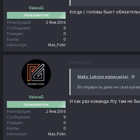
ValeraG
Когда с головы бьют обязатель
ПОЛЬЗОВАТЕЛЬ
Регистрация
2 Янв 2016
Сообщения
9
Реакции
0
Баллы
0
Ник в игре
Max_Polin
22 Янв 2016
Maks_Lokson написал(а):
Во-первых ты даже не сжал кулаки
ValeraG
И как раз команда /try там не бы
ПОЛЬЗОВАТЕЛЬ
Регистрация
2 Янв 2016
Сообщения
9
Реакции
0
Баллы
0
Ник в игре
Max_Polin