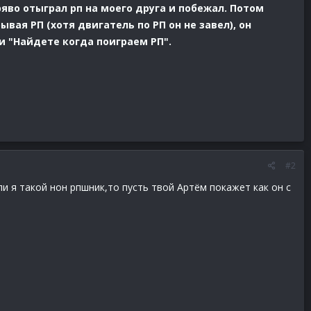
ряво отыграл рп на моего друга и побежал. Потом
вая РП (хотя двигатель по РП он не завел), он
ми "Найдете когда поиграем РП".
#2
ли я такой нон рпшник,то пусть твой Артём покажет как он с