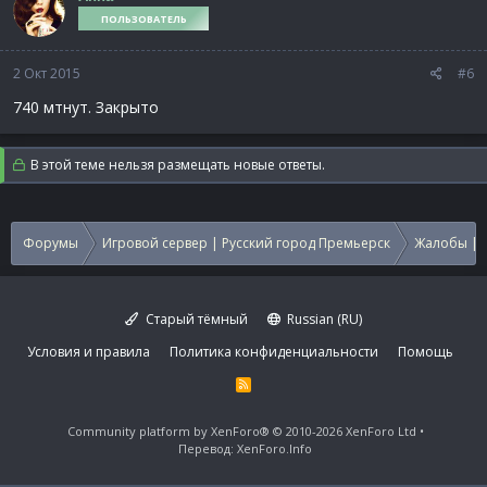
ПОЛЬЗОВАТЕЛЬ
2 Окт 2015
#6
740 мтнут. Закрыто
В этой теме нельзя размещать новые ответы.
Форумы
Игровой сервер | Русский город Премьерск
Жалобы | 
Старый тёмный
Russian (RU)
Условия и правила
Политика конфиденциальности
Помощь
R
S
S
Community platform by XenForo®
© 2010-2026 XenForo Ltd
Перевод:
XenForo.Info