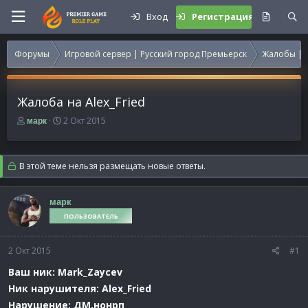
Вход
Регистрация
Форумы
Игровой сервер | Русский город Премьерск
Жалобы | 
Жалоба на Alex_Fried
А
Д
2 Окт 2015
марк
в
а
т
т
о
а
В этой теме нельзя размещать новые ответы.
р
н
т
а
е
ч
марк
м
а
ПОЛЬЗОВАТЕЛЬ
ы
л
а
2 Окт 2015
#1
Ваш ник: Mark_Zaycev
Ник нарушителя: Alex_Fried
Нарушение: ДМ,нонрп