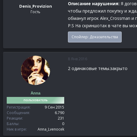
Описание нарушения:
Я догов
Denis_Provizion
чтобы предложил покупку и ждал
Гость
обманул игрок Alex_Crossman и п
P.S На скриншотах в чате вы мо
Спойлер:
Доказательства
8 Янв 2016
2 одинаковые темы.закрыто
Anna
ПОЛЬЗОВАТЕЛЬ
Регистрация
9 Сен 2015
Сообщения
6.790
Реакции
231
Баллы
0
Ник в игре
Anna_Lvenocek