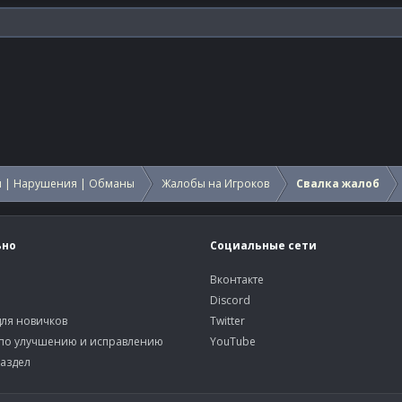
 | Нарушения | Обманы
Жалобы на Игроков
Свалка жалоб
ьно
Социальные сети
Вконтакте
Discord
ля новичков
Twitter
по улучшению и исправлению
YouTube
аздел