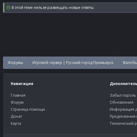
В этой теме нельзя размещать новые ответы.
Форумы
Игровой сервер | Русский город Премьерск
Жалобы
Навигация
Дополнител
Главная
Забыл пароль
Форум
Обновления
Страница помощи
Информация д
Донат
Предложения 
Карта
Технический р