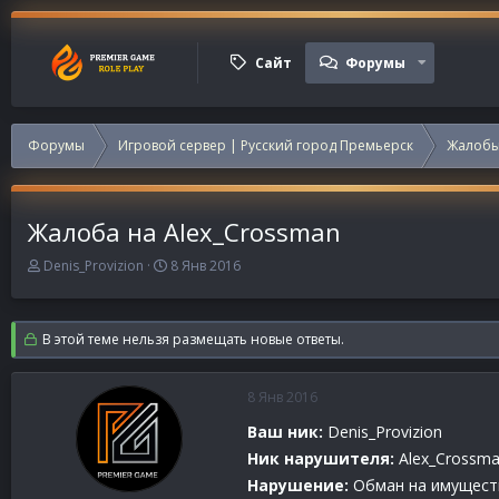
Сайт
Форумы
Форумы
Игровой сервер | Русский город Премьерск
Жалобы
Жалоба на Alex_Crossman
А
Д
Denis_Provizion
8 Янв 2016
в
а
т
т
о
а
В этой теме нельзя размещать новые ответы.
р
н
т
а
е
ч
8 Янв 2016
м
а
ы
л
Ваш ник:
Denis_Provizion
а
Ник нарушителя:
Alex_Crossm
Нарушение:
Обман на имущест