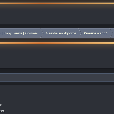
 | Нарушения | Обманы
Жалобы на Игроков
Свалка жалоб
an
во.