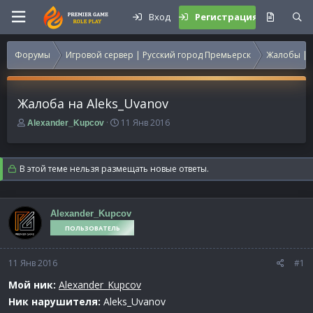
Вход
Регистрация
Форумы
Игровой сервер | Русский город Премьерск
Жалобы | 
Жалоба на Aleks_Uvanov
А
Д
11 Янв 2016
Alexander_Kupcov
в
а
т
т
о
а
В этой теме нельзя размещать новые ответы.
р
н
т
а
е
ч
м
а
Alexander_Kupcov
ы
л
ПОЛЬЗОВАТЕЛЬ
а
11 Янв 2016
#1
Мой ник:
Alexander_Kupcov
Ник нарушителя:
Aleks_Uvanov