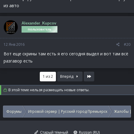
из авто
Alexander_Kupcov
ПОЛЬЗОВАТЕЛЬ
12 Янв 2016
#20
Вот еще скрины там есть я его сегодня выдел и вот там всё
разгавор есть
Last
1 из 2
Вперёд
В этой теме нельзя размещать новые ответы.
Форумы
Игровой сервер | Русский город Премьерск
Жалобы | 
Старый тёмный
Russian (RU)