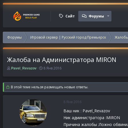
Сайт
Форумы
Форумы
Игровой сервер | Русский город Премьерск
Жалобы
Жалоба на Администратора MIRON
А
Д
8 Янв 2016
Pavel_Revazov
в
а
т
т
о
а
В этой теме нельзя размещать новые ответы.
р
н
т
а
е
ч
8 Янв 2016
м
а
ы
л
Ваш ник : Pavel_Revazov
а
Ник администратора :MIRON
Причина жалобы :Ложно обвини