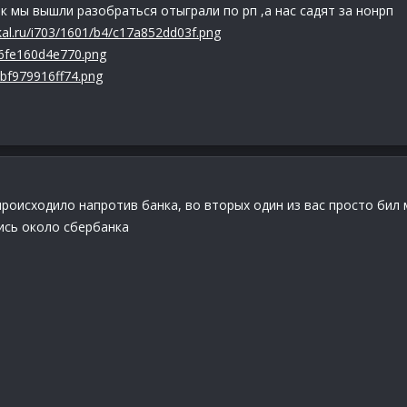
к мы вышли разобраться отыграли по рп ,а нас садят за нонрп
ikal.ru/i703/1601/b4/c17a852dd03f.png
f/6fe160d4e770.png
9/bf979916ff74.png
роисходило напротив банка, во вторых один из вас просто бил му
лись около сбербанка