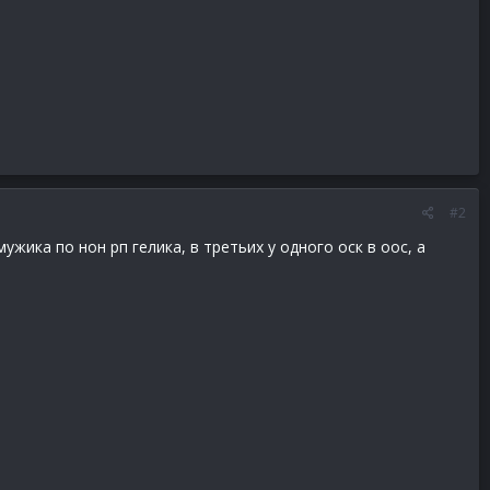
#2
жика по нон рп гелика, в третьих у одного оск в оос, а