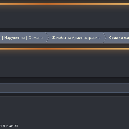
 | Нарушения | Обманы
Жалобы на Администрацию
Свалка ж
л в нонрп