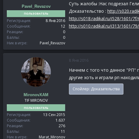
Суть жалобы :Нас подрезал Гели
Pavel_Revazov
Доказательство :
http://s020.rad
ПОЛЬЗОВАТЕЛЬ
http://s018.radikal.ru/i528/1601/7
Регистрация
8 Янв 2016
http://s010.radikal.ru/i313/1601/7
Сообщения
12
Реакции
0
Баллы
0
Ник в игре
Pavel_Revazov
8 Янв 2016
Начнем с того что данное "РП" п
другие хоть и играли рп находи
Спойлер:
Доказательства
MironovXAM
TIF MIRONOV
ПОЛЬЗОВАТЕЛЬ
Регистрация
13 Сен 2015
Сообщения
1.637
Реакции
276
Баллы
11
Ник в игре
Marat_Mironov