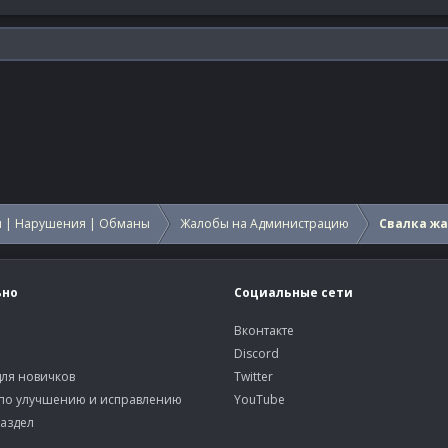
 | Нарушения | Обманы
Жалобы на Администрацию
Свалка ж
ьно
Социальные сети
Вконтакте
Discord
ля новичков
Twitter
по улучшению и исправлению
YouTube
аздел