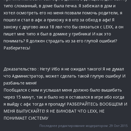
типо сломанный, в доме была печка. Я забежал в дом и
хотел осмотреть его но меня позвали помочь родители, я
пошел и стал в афк а прихожу я в кпз за обход в афк! Я
захожу с другово акка 18 лвл что бы связаться с LEXX, а он
пишет мне типо я был в домике у грибника! И как это
понимать? Я должен страдать из за его глупой ошибки!?
Разберитесь!
Доказательство : Нету! Ибо я не ожидал такого! Я не думал
что Администратор, может сделать такой глупую ошибку! И
разбаньте меня!
Пообщался с ним и услышал меня должно было вышибить
через 15 минут, так и было но я оставался в игре ибо когда
я выйду с афк тогда я пропаду! РАЗБЕРАЙТЕСЬ ВООБЩЕМ! И
МЕНЯ ВЫПУСКАЙТЕ! Я НЕ ВИНОВАТ ЧТО LEXX, НЕ
ПОНИМАЕТ СИСТЕМУ
Последнее редактирование модератором:
29 Окт 2015