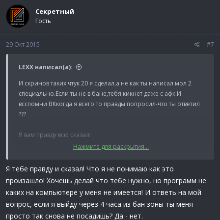
Секретный
Гость
29 Окт 2015
#7
LEXX написал(а):
И скринов таких чтук 20 я сделал,а не как ты написал мол 2
специально.Если ты не в бане,тебя кикнет даже с афк.И
всспомни ВКкогда я всего то правды попросил-что ты ответил
???
Я вам правду всю сказал!
Нажмите для раскрытия...
Я признаюсь!-цитата твоя с ВК
Я тебе правду и сказал! Что я не понимаю как это
произашло! Хочешь делай что тебе нужно, но программ не
каких на компьютере у меня не имеется! И ответь на мой
вопроc, если я выйду через 4 часа из бан зоны ты меня
просто так снова не посадишь? Да - нет.