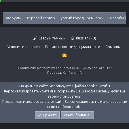
Форумы
Игровой сервер | Русский город Премьерск
Жалобы | 
Старый тёмный
Russian (RU)
Условия и правила
Политика конфиденциальности
Помощь
R
S
S
Community platform by XenForo®
© 2010-2026 XenForo Ltd
Перевод:
XenForo.Info
На данном сайте используются файлы cookie, чтобы
персонализировать контент и сохранить Ваш вход в систему, если Вы
зарегистрируетесь.
Продолжая использовать этот сайт, Вы соглашаетесь на использование
наших файлов cookie.
Принять
Узнать больше…