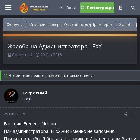
Вход
Регистрация
Форумы
Игровой сервер | Русский город Премьерск
Жалобы | 
Жалоба на Администратора LEXX
А
Д
Секретный
29 Окт 2015
в
а
т
т
о
а
В этой теме нельзя размещать новые ответы.
р
н
т
а
е
ч
Секретный
м
а
Гость
ы
л
а
29 Окт 2015
#1
Ваш ник :Frederic_Nelson
Ник администратора :LEXX,ник именно не запомнил...
Причина жалобы :Я был афк в домике в Днищево, дом был ну