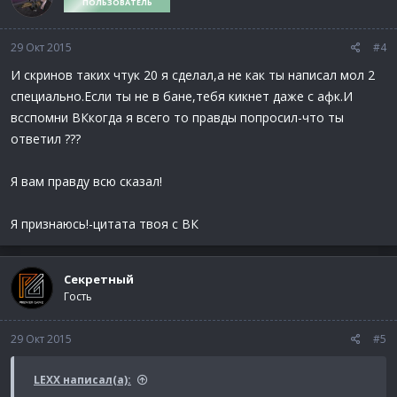
ПОЛЬЗОВАТЕЛЬ
29 Окт 2015
#4
И скринов таких чтук 20 я сделал,а не как ты написал мол 2
специально.Если ты не в бане,тебя кикнет даже с афк.И
всспомни ВКкогда я всего то правды попросил-что ты
ответил ???
Я вам правду всю сказал!
Я признаюсь!-цитата твоя с ВК
Секретный
Гость
29 Окт 2015
#5
LEXX написал(а):