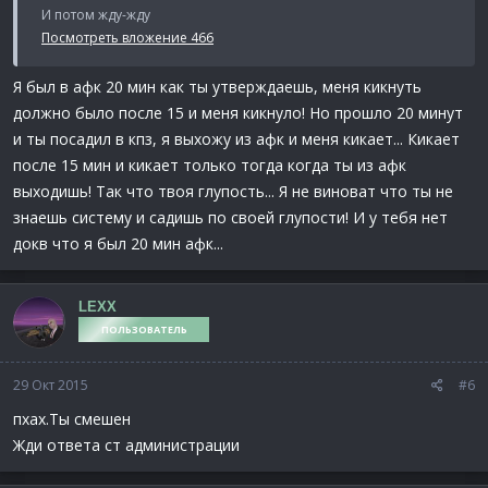
И потом жду-жду
Посмотреть вложение 466
Я был в афк 20 мин как ты утверждаешь, меня кикнуть
должно было после 15 и меня кикнуло! Но прошло 20 минут
и ты посадил в кпз, я выхожу из афк и меня кикает... Кикает
после 15 мин и кикает только тогда когда ты из афк
выходишь! Так что твоя глупость... Я не виноват что ты не
знаешь систему и садишь по своей глупости! И у тебя нет
докв что я был 20 мин афк...
LEXX
ПОЛЬЗОВАТЕЛЬ
29 Окт 2015
#6
пхах.Ты смешен
Жди ответа ст администрации