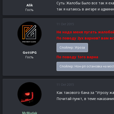
Суть: Жалобы Было все так я ех
Alik
так я катаюсь в ангаре и админ
Гость
11 Окт 2015
Не надо меня пугать жалобо
По поводу 2ух варнов? вам вс
Спойлер:
Угроза
GottiPG
По поводу 1ого варна
Гость
Спойлер:
Нон-рп остановка на мос
11 Окт 2015
Как такового бана за "Угрозу ж
Почитай пункт, в теме наказани
McMudak