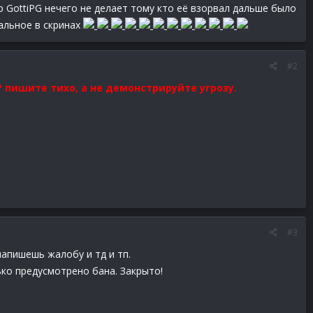
р GottiPG нечего не делает тому кто её взорвал дальше было
тальное в скринах
#2
 пишите тихо, а не демонстрируйте угрозу.
#3
напишешь жалобу и тд и тп.
ько предусмотрено бана. Закрыто!