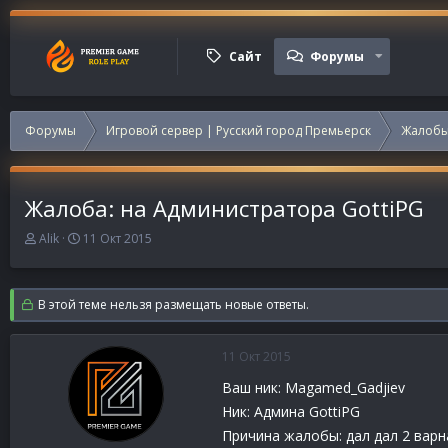
Сайт
Форумы
Форумы
Игровой сервер | Русский город Премьерск
Жалобы
Жалоба: на Администратора GottiPG
А
Д
Alik
11 Окт 2015
в
а
т
т
о
а
В этой теме нельзя размещать новые ответы.
р
н
т
а
е
ч
11 Окт 2015
м
а
ы
л
Ваш ник: Magamed_Gadjiev
а
Ник: Админа GottiPG
Причина жалобы: дал дал 2 варн