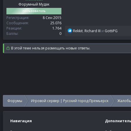
Форумный Мудак
ПОЛЬЗОВАТЕЛЬ
Регистрация
8 Сен 2015
Сообщения
25.076
Реакции
1.764
Р
Rekkit
,
Richard III
и
GottiPG
Баллы
0
е
а
к
В этой теме нельзя размещать новые ответы.
ц
и
и
:
Форумы
Игровой сервер | Русский город Премьерск
Жалобы
Навигация
Дополнител