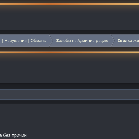
 | Нарушения | Обманы
Жалобы на Администрацию
Свалка ж
а без причин