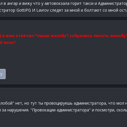
ал в ангар и вижу что у автовокзала горит такси и Администрато
истратор GottiPG И Lavrov следят за мной и болтают со мной ос
й,я вам ответил *пиши жалобу*,собрались писать жалобу?
ё ясно?
ту
алобой" нет, но тут ты провоцируешь администратора, что мол 
я за нарушения. "Провокации администратора" и посмотри, скол