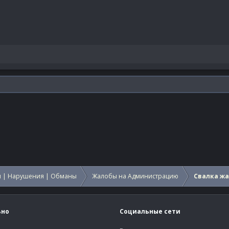
 | Нарушения | Обманы
Жалобы на Администрацию
Свалка ж
ьно
Социальные сети