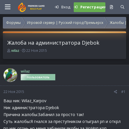
Вход
Регистрация
Форумы
Игровой сервер | Русский город Премьерск
Жалобы | 
Жалоба на администратора Djebok
А
Д
22 Ноя 2015
wilaz
в
а
т
т
о
а
р
н
wilaz
т
а
ПОЛЬЗОВАТЕЛЬ
е
ч
м
а
22 Ноя 2015
ы
л
#1
а
Ваш ник: Wilaz_Karpov
Ник администратора:Djebok
Причина жалобы:Забанил за просто так!
Суть жалобы:Я гнался за преступником отыграл рп и открл
по ник огонь но меня забанили якобы за НоНрп коп