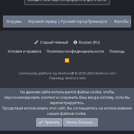
Форумы
Игровой сервер | Русский город Премьерск
Жалобы | 
Старый тёмный
Russian (RU)
Условия и правила
Политика конфиденциальности
Помощь
R
S
S
Community platform by XenForo®
© 2010-2026 XenForo Ltd
Перевод:
XenForo.Info
На данном сайте используются файлы cookie, чтобы
персонализировать контент и сохранить Ваш вход в систему, если Вы
зарегистрируетесь.
Продолжая использовать этот сайт, Вы соглашаетесь на использование
наших файлов cookie.
Принять
Узнать больше…