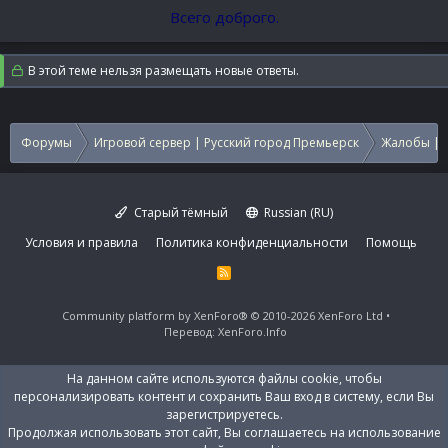
Всего доброго.
В этой теме нельзя размещать новые ответы.
Форумы
Игровой сервер | Русский город Премьерск
Жалобы | 
Старый тёмный
Russian (RU)
Условия и правила
Политика конфиденциальности
Помощь
R
S
S
Community platform by XenForo®
© 2010-2026 XenForo Ltd
Перевод:
XenForo.Info
На данном сайте используются файлы cookie, чтобы
персонализировать контент и сохранить Ваш вход в систему, если Вы
зарегистрируетесь.
Продолжая использовать этот сайт, Вы соглашаетесь на использование