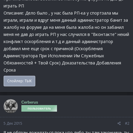
играть РП
Описание: Дело было , у нас была РП-ка у спортзала мы
играли, играли и вдруг меня данный администратор банит за
жалобу на форуме да на меня была жалоба но он забанил
меня не дав до играть РП у нас случился в "Вконтакте" некий
конфликт оскорбления и.т.д и данный администратор
добавил мне еще срок с причиной (Оскорбления
Администратора При Исполнении Им Служебных
Обязанностей + Твой Срок) Доказательства Добавления
Срока
Спойлер:
ТЫК
Cerberus
ПОЛЬЗОВАТЕЛЬ
5 Дек 2015
#2
Я не обязан дожидаться пока что либо ты там закончишь,ты