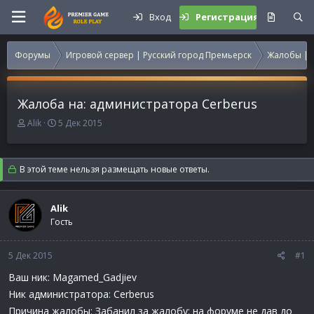
Вход
Регистрация
Форумы
Игровой сервер | Русский город Премьерск
Жалобы | 
Жалоба на: администратора Cerberus
А
Д
Alik
5 Дек 2015
в
а
т
т
о
а
В этой теме нельзя размещать новые ответы.
р
н
т
а
е
ч
Alik
м
а
Гость
ы
л
а
5 Дек 2015
#1
Ваш ник: Magamed_Gadjiev
Ник администратора: Cerberus
Причина жалобы: Забанил за жалобу: на форуме не дав до