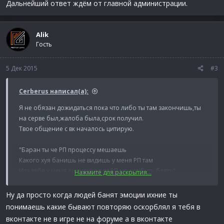
Дальнейший ответ ждём от главной администрации.
Alik
Гость
5 Дек 2015
#3
Cerberus написал(а):
Я не обязан дожидаться пока что либо ты там закончишь,ты
на серве был,жалоба была,срок получил.
Твое общение с вк началось цитирую.
"Баран ты че РП процессу мешаешь
Какого хуя банишь не видишь у меня РП там
Иза тебя у меня еще и уход от РП может быть блять"
Нажмите для раскрытия...
Пункт 9 правил
Ну да просто когда людей банят эмоции ихние ты
Оскорбление Администратора. Оскорбление
понимаешь какие бывают повторяю оскорблял я тебя в
Администратора, при исполнение им служебных
вконтакте не в игре не на форуме а в вконтакте
обязанностей.