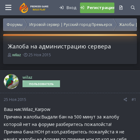
Вход
Регистрация
Форумы
Игровой сервер | Русский город Премьерск
Жалобы | 
Жалоба на администрацию сервера
А
Д
25 Ноя 2015
wilaz
в
а
т
т
о
а
р
н
wilaz
т
а
ПОЛЬЗОВАТЕЛЬ
е
ч
м
а
25 Ноя 2015
ы
л
#1
а
Ваш ник:Wilaz_Karpow
Причина жалобы:Выдали бан на 500 минут за жалобу
которой нет на форуме разберитесь пожалойста!
Причина бана:НОН рп коп,разберитесь пожалуйста я не
нашёл жалобы на форуме по причине нон рп коп на себя