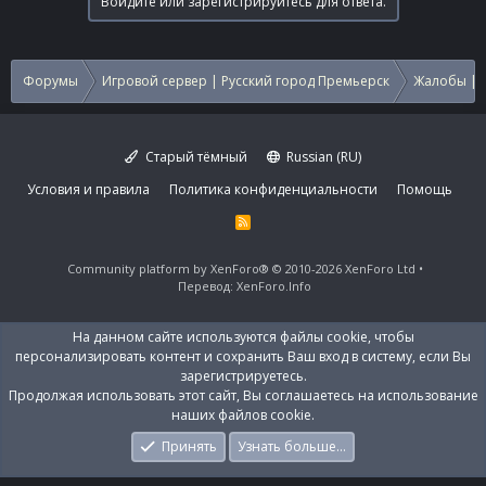
Войдите или зарегистрируйтесь для ответа.
Форумы
Игровой сервер | Русский город Премьерск
Жалобы | 
Старый тёмный
Russian (RU)
Условия и правила
Политика конфиденциальности
Помощь
R
S
S
Community platform by XenForo®
© 2010-2026 XenForo Ltd
Перевод:
XenForo.Info
На данном сайте используются файлы cookie, чтобы
персонализировать контент и сохранить Ваш вход в систему, если Вы
зарегистрируетесь.
Продолжая использовать этот сайт, Вы соглашаетесь на использование
наших файлов cookie.
Принять
Узнать больше…