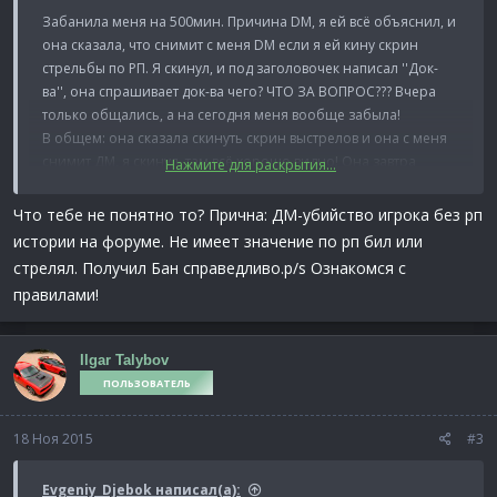
Забанила меня на 500мин. Причина DM, я ей всё объяснил, и
она сказала, что снимит с меня DM если я ей кину скрин
стрельбы по РП. Я скинул, и под заголовочек написал ''Док-
ва'', она спрашивает док-ва чего? ЧТО ЗА ВОПРОС??? Вчера
только общались, а на сегодня меня вообще забыла!
В общем: она сказала скинуть скрин выстрелов и она с меня
снимит ДМ, я скинул, там всё хорошо видно! Она завтра
Нажмите для раскрытия...
спрашивает у меня ''Док-ва чего?'', я говорю ''Как чего? Док-ва
убийства человека по РП'' Я скрин скинул, всё, значит должна
Что тебе не понятно то? Прична: ДМ-убийство игрока без рп
отпустить, но своё слово она не выполнила и забанила... В ЛС
истории на форуме. Не имеет значение по рп бил или
на форуме игнорит, а освобождать не хочет.
стрелял. Получил Бан справедливо.p/s Ознакомся с
Спойлер:
Вся инфа
правилами!
Спойлер:
И вот её ответ
Ilgar Talybov
ПОЛЬЗОВАТЕЛЬ
18 Ноя 2015
#3
Evgeniy_Djebok написал(а):