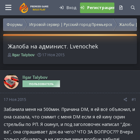
Вход
Регистрация
Форумы
Игровой сервер | Русский город Премьерск
Жалобы | 
Жалоба на админист. Lvenochek
А
Д
17 Ноя 2015
Ilgar Talybov
в
а
т
т
о
а
р
н
Ilgar Talybov
т
а
ПОЛЬЗОВАТЕЛЬ
е
ч
м
а
17 Ноя 2015
ы
л
#1
а
Забанила меня на 500мин. Причина DM, я ей всё объяснил, и
она сказала, что снимит с меня DM если я ей кину скрин
стрельбы по РП. Я скинул, и под заголовочек написал ''Док-
ва'', она спрашивает док-ва чего? ЧТО ЗА ВОПРОС??? Вчера
только общались, а на сегодня меня вообще забыла!