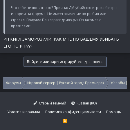
Что тебе не понятно то? Прична: ДМ-убийство игрока без рп
истории на форуме. Не имеет значение по рп бил или
стрелял. Получил Бан справедливо.p/s Ознакомся с
правилами!
РП КИЛЛ ЗАМОРОЗИЛИ, КАК МНЕ ПО ВАШЕМУ УБИВАТЬ
ЕГО ПО РП????
Войдите или зарегистрируйтесь для ответа.
Форумы
Игровой сервер | Русский город Премьерск
Жалобы | 
Старый тёмный
Russian (RU)
Условия и правила
Политика конфиденциальности
Помощь
R
S
S