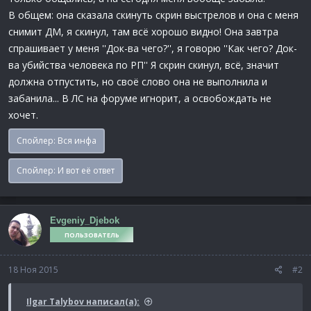
В общем: она сказала скинуть скрин выстрелов и она с меня
снимит ДМ, я скинул, там всё хорошо видно! Она завтра
спрашивает у меня ''Док-ва чего?'', я говорю ''Как чего? Док-
ва убийства человека по РП'' Я скрин скинул, всё, значит
должна отпустить, но своё слово она не выполнила и
забанила... В ЛС на форуме игнорит, а освобождать не
хочет.
Спойлер:
Вся инфа
Спойлер:
И вот её ответ
Evgeniy_Djebok
ПОЛЬЗОВАТЕЛЬ
18 Ноя 2015
#2
Ilgar Talybov написал(а):