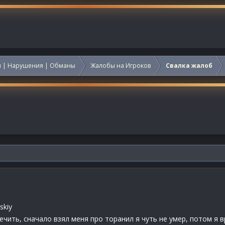
 | Нарушения | Обманы
Жалобы на Игроков
Свалка жалоб
skiy
ечить, сначало взял меня про торанил я чуть не умер, потом я в