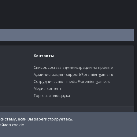
Контакты
Список состава администрации на проекте
Администрация -
support@premier-game.ru
Сотрудничество -
media@premier-game.ru
Медиа-контент
Торговая площадка
словия и правила
Политика конфиденциальности
Помощь
систему, если Вы зарегистрируетесь.
R
S
йлов cookie.
S