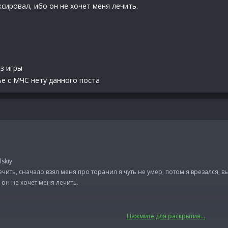
ксировал, ибо он не хочет меня лечить.
из игры
ье с МЧС нету данного поста
skiy
ечить, сначало взял меня про торанил я чуть не умер, потом я врезался, 
 он не хочет меня лечить.
Нажмите для раскрытия...