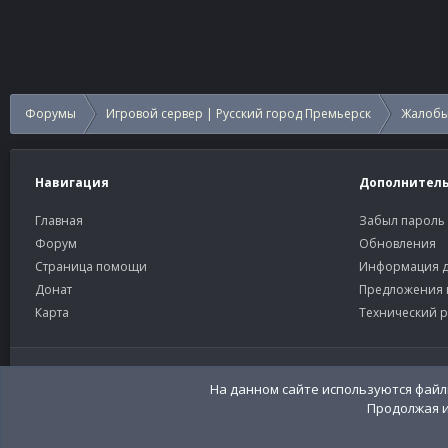
Форумы
Игровой сервер | Русский город Премьерск
Жалобы
Навигация
Дополнител
Главная
Забыл пароль
Форум
Обновления
Страница помощи
Информация д
Донат
Предложения 
Карта
Технический р
Старый тёмный
Russian (RU)
На данном сайте используются файлы
Продолжая и
Community platform by XenForo®
© 2010-2026 XenForo Ltd
Перевод:
XenFor