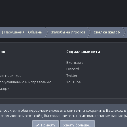
 | Нарушения | Обманы
Жалобы на Игроков
Свалка жалоб
ьно
Социальные сети
Вконтакте
Discord
ля новичков
Twitter
по улучшению и исправлению
YouTube
аздел
У
 cookie, чтобы персонализировать контент и сохранить Ваш вход в 
спользовать этот сайт, Вы соглашаетесь на использование наших фа
o.Info
Принять
Узнать больше…