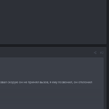
#2
вызвал скорую он не принял вызов, я ему позвонил, он отклонил