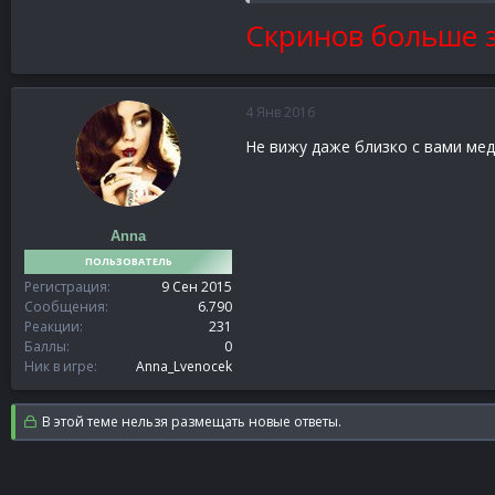
P.S Был без формы т.к вылетел из
Скринов больше за
P.S Пишу жалабу сюда т.к с стать
4 Янв 2016
Не вижу даже близко с вами ме
Anna
ПОЛЬЗОВАТЕЛЬ
Регистрация
9 Сен 2015
Сообщения
6.790
Реакции
231
Баллы
0
Ник в игре
Anna_Lvenocek
В этой теме нельзя размещать новые ответы.