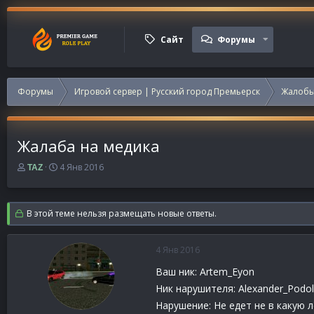
Сайт
Форумы
Форумы
Игровой сервер | Русский город Премьерск
Жалобы
Жалаба на медика
А
Д
4 Янв 2016
TAZ
в
а
т
т
о
а
В этой теме нельзя размещать новые ответы.
р
н
т
а
е
ч
4 Янв 2016
м
а
ы
л
Ваш ник: Artem_Eyon
а
Ник нарушителя: Alexander_Podol
Нарушение: Не едет не в какую л