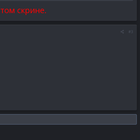
 том скрине.
#3