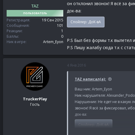
он отклонил звонок! Я всё за фи
TAZ
док-ва:
ПОЛЬЗОВАТЕЛЬ
Регистрация
19 Сен 2015
Спойлер:
ДоК-вА
Сообщения
101
Реакции
1
Баллы
0
P.S Был без формы т.к вылетел 
Ник в игре
Artem_Eyon
P.S Пишу жалабу сюда т.к с стат
4 Янв 2016
TAZ написал(а):
Ваш ник: Artem_Eyon
Ник нарушителя: Alexander_Podol
TruckerPlay
Нарушение: Не едет не в какую л
Гость
звонок! Я всё за фиксировал, ибо
док-ва:
Спойлер:
ДоК-вА