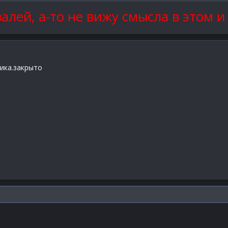
 игры
лей, а-то не вижу смысла в этом и
е с МЧС нету данного поста
дика.закрыто