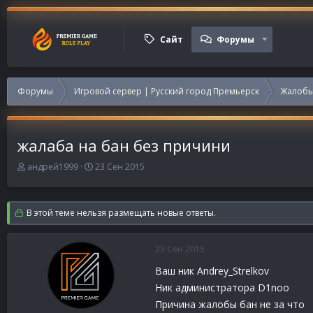
Сайт
Форумы
Форумы
Игровой сервер | Русский город Премьерск
Жалобы
жалаба на бан без причини
А
Д
андрей1999
23 Сен 2015
в
а
т
т
о
а
В этой теме нельзя размещать новые ответы.
р
н
т
а
е
ч
23 Сен 2015
м
а
ы
л
Ваш ник Andrey_Strelkov
а
Ник администратора D1noо
Причина жалобы бан не за что