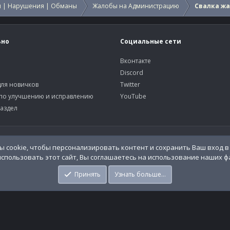
 | Нарушения | Обманы
Жалобы на Администрацию
Свалка ж
ьно
Социальные сети
Вконтакте
Discord
ля новичков
Twitter
по улучшению и исправлению
YouTube
аздел
У
o.Info
 cookie, чтобы персонализировать контент и сохранить Ваш вход в 
спользовать этот сайт, Вы соглашаетесь на использование наших фа
Принять
Узнать больше…