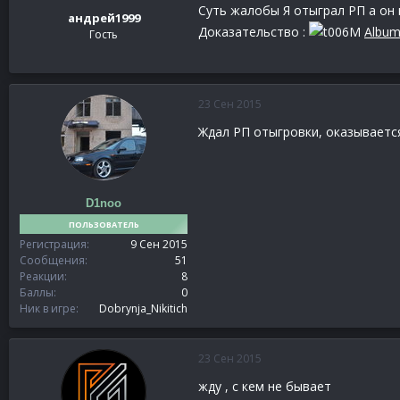
Суть жалобы Я отыграл РП а он 
андрей1999
Доказательство :
Albu
Гость
23 Сен 2015
Ждал РП отыгровки, оказывается
D1noo
ПОЛЬЗОВАТЕЛЬ
Регистрация
9 Сен 2015
Сообщения
51
Реакции
8
Баллы
0
Ник в игре
Dobrynja_Nikitich
23 Сен 2015
жду , с кем не бывает