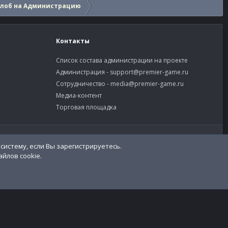
алоб на Администрацию
Контакты
Список состава администрации на проекте
Администрация -
support@premier-game.ru
Сотрудничество -
media@premier-game.ru
Медиа-контент
Торговая площадка
словия и правила
Политика конфиденциальности
Помощь
R
S
S
систему, если Вы зарегистрируетесь.
йлов cookie.