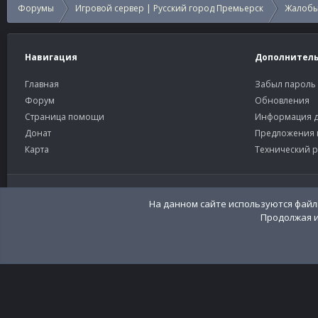
Форумы
Игровой сервер | Русский город Премьерск
Жалобы
Навигация
Дополнител
Главная
Забыл пароль
Форум
Обновления
Страница помощи
Информация д
Донат
Предложения 
Карта
Технический р
Старый тёмный
Russian (RU)
Community platform by XenForo®
© 2010-2026 XenForo Ltd
Перевод:
XenFor
На данном сайте используются файлы
Продолжая и