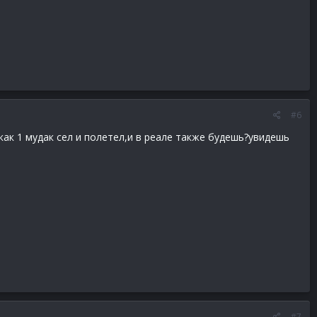
#6
как 1 мудак сел и полетел,и в реале также будешь?увидешь
#7