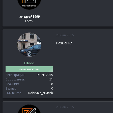
андрей1999
Гость
23 Сен 2015
Разбанил.
D1noo
ПОЛЬЗОВАТЕЛЬ
Регистрация
9 Сен 2015
Сообщения
51
Реакции
8
Баллы
0
Ник в игре
Dobrynja_Nikitich
23 Сен 2015