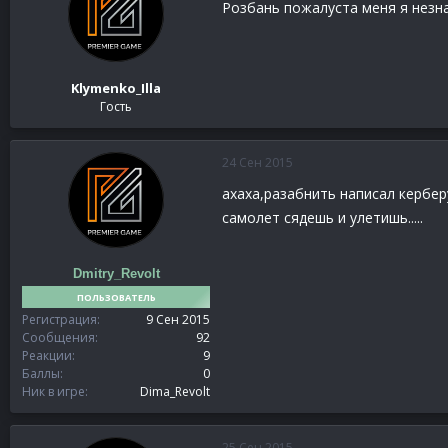
Розбань пожалуста меня я незна
Klymenko_Illa
Гость
24 Сен 2015
ахаха,разабнить написал кербер
самолет сядешь и улетишь.....
Dmitry_Revolt
ПОЛЬЗОВАТЕЛЬ
Регистрация
9 Сен 2015
Сообщения
92
Реакции
9
Баллы
0
Ник в игре
Dima_Revolt
25 Сен 2015