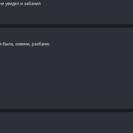
не увидел и забанил
m
 была, извини, разбаню.