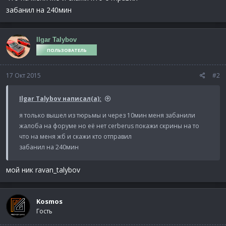
забанил на 240мин
Ilgar Talybov
ПОЛЬЗОВАТЕЛЬ
17 Окт 2015
#2
Ilgar Talybov написал(а):
я только вышел из тюрьмы и через 10мин меня забанили
жалоба на форуме но её нет cerberus покажи скрины на то
что на меня жб и скажи кто отправил
забанил на 240мин
мой ник ravan_talybov
Kosmos
Гость