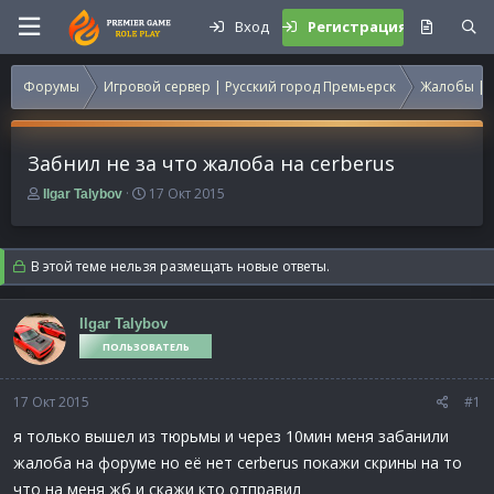
Вход
Регистрация
Форумы
Игровой сервер | Русский город Премьерск
Жалобы | 
Забнил не за что жалоба на cerberus
А
Д
17 Окт 2015
Ilgar Talybov
в
а
т
т
о
а
В этой теме нельзя размещать новые ответы.
р
н
т
а
е
ч
Ilgar Talybov
м
а
ПОЛЬЗОВАТЕЛЬ
ы
л
а
17 Окт 2015
#1
я только вышел из тюрьмы и через 10мин меня забанили
жалоба на форуме но её нет cerberus покажи скрины на то
что на меня жб и скажи кто отправил