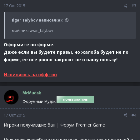
17 Окт 2015
#3
Ilgar Talybov написал(а):
мой ник ravan_talybov
Оформите по форме.
Даже если вы будете правы, но жалоба будет не по
форме, ее все ровно закроют не в вашу пользу!
Извиняюсь за оффтоп
McMudak
ПОЛЬЗОВАТЕЛЬ
Форумный Мудак
17 Окт 2015
#4
Игроки получившие бан | Форум Premier Game
Ищи свою жалобу в этом разделе, просто так с пометкой о