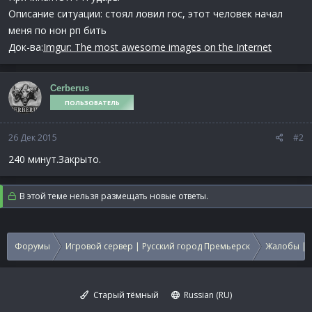
Описание ситуации: стоял ловил гос, этот человек начал
меня по нон рп бить
Док-ва:
Imgur: The most awesome images on the Internet
Cerberus
ПОЛЬЗОВАТЕЛЬ
26 Дек 2015
#2
240 минут.Закрыто.
В этой теме нельзя размещать новые ответы.
Форумы
Игровой сервер | Русский город Премьерск
Жалобы | 
Старый тёмный
Russian (RU)