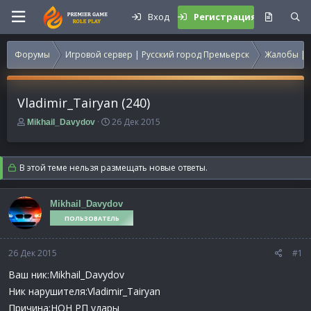
Вход
Регистрация
Форумы
Игровой сервер | Русский город Премьерск
Жалобы | 
Vladimir_Tairyan (240)
А
Д
26 Дек 2015
Mikhail_Davydov
в
а
т
т
о
а
В этой теме нельзя размещать новые ответы.
р
н
т
а
е
ч
Mikhail_Davydov
м
а
ПОЛЬЗОВАТЕЛЬ
ы
л
а
26 Дек 2015
#1
Ваш ник:Mikhail_Davydov
Ник нарушителя:Vladimir_Tairyan
Причина:НОН РП удары