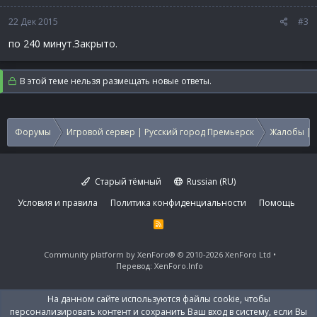
22 Дек 2015
#3
по 240 минут.Закрыто.
В этой теме нельзя размещать новые ответы.
Форумы
Игровой сервер | Русский город Премьерск
Жалобы | 
Старый тёмный
Russian (RU)
Условия и правила
Политика конфиденциальности
Помощь
R
S
S
Community platform by XenForo®
© 2010-2026 XenForo Ltd
Перевод:
XenForo.Info
На данном сайте используются файлы cookie, чтобы
персонализировать контент и сохранить Ваш вход в систему, если Вы