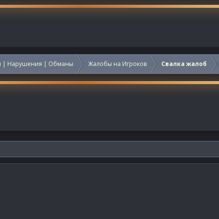
 | Нарушения | Обманы
Жалобы на Игроков
Свалка жалоб