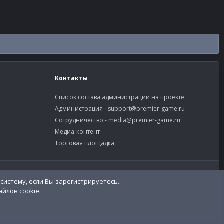
Контакты
Список состава администрации на проекте
Администрация -
support@premier-game.ru
Сотрудничество -
media@premier-game.ru
Медиа-контент
Торговая площадка
словия и правила
Политика конфиденциальности
Помощь
систему, если Вы зарегистрируетесь.
R
S
йлов cookie.
S