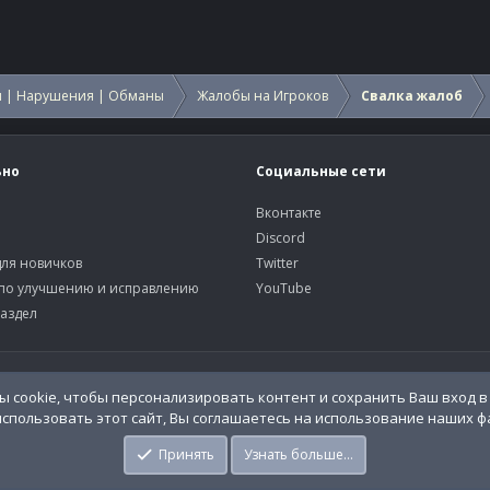
 | Нарушения | Обманы
Жалобы на Игроков
Свалка жалоб
ьно
Социальные сети
Вконтакте
Discord
ля новичков
Twitter
по улучшению и исправлению
YouTube
аздел
У
 cookie, чтобы персонализировать контент и сохранить Ваш вход в 
спользовать этот сайт, Вы соглашаетесь на использование наших фа
o.Info
Принять
Узнать больше…