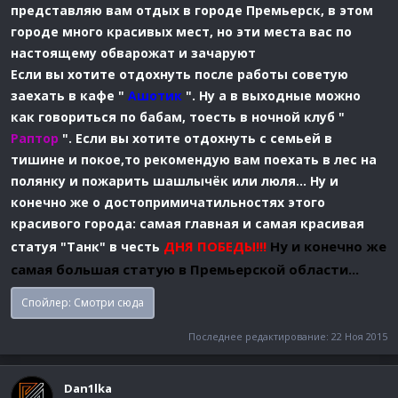
представляю вам отдых в городе Премьерск, в этом
городе много красивых мест, но эти места вас по
настоящему обварожат и зачаруют
Если вы хотите отдохнуть после работы советую
заехать в кафе "
Ашотик
". Ну а в выходные можно
как говориться по бабам, тоесть в ночной клуб "
Раптор
". Если вы хотите отдохнуть с семьей в
тишине и покое,то рекомендую вам поехать в лес на
полянку и пожарить шашлычёк или люля... Ну и
конечно же о достопримичатильностях этого
красивого города: самая главная и самая красивая
ДНЯ ПОБЕДЫ!!!
Ну и конечно же
статуя "Танк" в честь
самая большая статую в Премьерской области...
Спойлер:
Cмотри сюда
Последнее редактирование:
22 Ноя 2015
Dan1lka