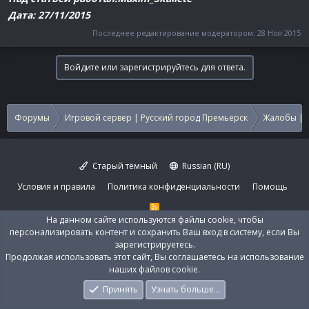
Дата: 27/11/2015
Последнее редактирование модератором:
28 Ноя 2015
Войдите или зарегистрируйтесь для ответа.
Форумы
Игровой сервер | Русский город Премьерск
Жалобы | 
Старый тёмный
Russian (RU)
Условия и правила
Политика конфиденциальности
Помощь
R
S
S
Community platform by XenForo®
© 2010-2026 XenForo Ltd
Перевод:
XenForo.Info