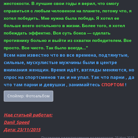
жестокости. В лучшие свои годы я верил, что смогу
справиться с любым человеком на планете, потому что, я
хотел победить. Мне нужна была победа. Я хотел ее
больше всего остального в жизни. Более того, я хотел
побеждать эффектно. Вся суть бокса — сделать
противнику больно и выйти из схватки победителем. Все
просто. Все чисто. Так было всегда..."
Всем нам известно что во все времена, подтянутые,
сильные, мускулистые мужчины были в центре
внимания женщин. Время идёт, взгляды меняются, но
спрос на спортсменов так и не упал. Так что парни , да
что там парни и девушки , занимайтесь
СПОРТОМ
!
Спойлер:
Фотоальбом
Над статьей работал:
Danil_Speed
Дата: 23/11/2015
Последнее редактирование модератором:
25 Ноя 2015