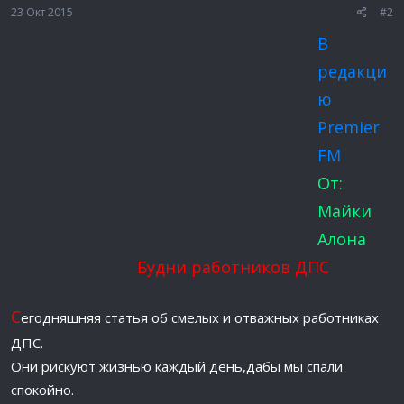
:
23 Окт 2015
#2
В
редакци
ю
Premier
FM
От:
Майки
Алона
Будни работников ДПС
С
егодняшняя статья об смелых и отважных работниках
ДПС.
Они рискуют жизнью каждый день,дабы мы спали
спокойно.