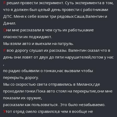
Я
решил провести эксперимент. Суть эксперимента в том,
что я должен был целый день провести с работниками
ДПС. Меня к себе взяли три рядовых:Саша,Валентин и
Данил.
О
ни мне рассказали в чем суть их работы,какие
опасности их поджидают.
Мы взяли авто и выехали на патруль.
Я
всю дорогу слушал их рассказы. Валентин сказал что в
день они ловят от двух до пяти нарушителей,потом у нас
,
по радио обьявили о гонках,нас вызвали чтобы
перекрыть дорогу.
Мы со скоростью света отправились в Миланск,где
проходили гонки.Пока авто стоял на перекрытие,они мне
показали их оружие,
рассказали как пользоваться . Это было незабываемо.
Э
тот отряд смело справился,в чем я вообще не