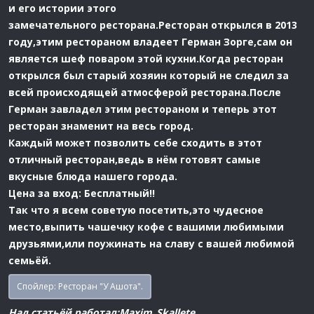
и его истории этого
замечательного ресторана.Ресторан открылся в 2013
году,этим рестораном владеет Герман Зорге,сам он
является шеф поваром этой кухни.Когда ресторан
открылся был старый хозяин который не следил за
всей происходящей атмосферой ресторана.После
Герман завладел этим рестораном и теперь этот
ресторан знаменит на весь город.
Каждый может позволить себе сходить в этот
отличный ресторан,ведь в нём готовят самые
вкусные блюда нашего города.
Цена за вход: Бесплатный!!
Так что я всем советую посетить,это чудесное
место,выпить чашечку кофе с вашими любимыми
друзьями,или поужинать на славу с вашей любимой
семьёй.
Спойлер:
Ресторан "У Ашота".
Над статьёй работал:Maxim_Skallete