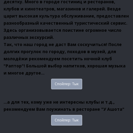
десятку. Много в городе гостиниц и ресторанов,
клубов и кинотеатров, магазинов и галерей. Везде
царит высокая культура обслуживание, предоставлен
разнообразный качественный туристический сервис.
Здесь организовывается поистине огромное число
различных экскурсий.
Так, что наш город не даст Вам соскучиться! После
долгих прогулок по городу, походов в музей, для
молодёжи рекомендуем посетить ночной клуб
"Раптор"! Большой выбор напитков, хорошая музыка
и многое другое...
Спойлер:
Тык
...а для тех, кому уже не интересны клубы и т.д.,
рекомендуем Вам поужинать в ресторане "У Ашота"
Спойлер:
Тык