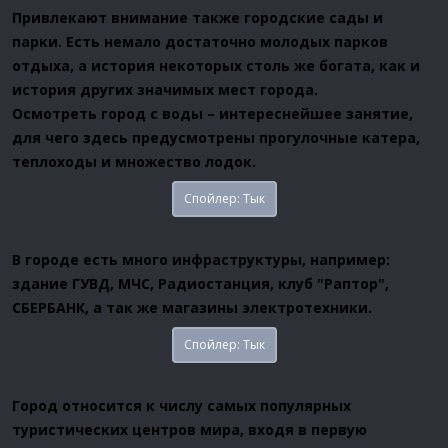
Привлекают внимание также городские сады и
парки. Есть немало достаточно молодых парков
отдыха, а история некоторых столь же богата, как и
история других значимых мест города.
Осмотреть город с воды – интереснейшее занятие,
для чего здесь предусмотрены прогулочные катера,
теплоходы и множество лодок.
Спойлер:
Тык
В городе есть много инфраструктуры, например:
здание ГУВД, МЧС, Радиостанция, клуб "Раптор",
СБЕРБАНК, а так же магазины электротехники.
Спойлер:
Тык
Город относится к числу самых популярных
туристических центров мира, входя в первую