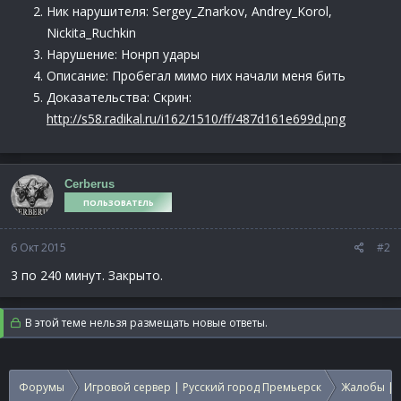
Ник нарушителя: Sergey_Znarkov, Andrey_Korol,
Nickita_Ruchkin
Нарушение: Нонрп удары
Описание: Пробегал мимо них начали меня бить
Доказательства: Скрин:
http://s58.radikal.ru/i162/1510/ff/487d161e699d.png
Cerberus
ПОЛЬЗОВАТЕЛЬ
6 Окт 2015
#2
3 по 240 минут. Закрыто.
В этой теме нельзя размещать новые ответы.
Форумы
Игровой сервер | Русский город Премьерск
Жалобы | 