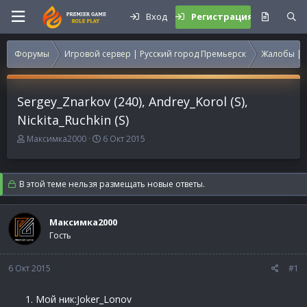
Вход
Регистрация
Форумы
Игровой сервер | Русский город Премьерск
Жалобы | 
Sergey_Znarkov (240), Andrey_Korol (S),
Nickita_Ruchkin (S)
А
Д
Максимка2000
6 Окт 2015
в
а
т
т
о
а
В этой теме нельзя размещать новые ответы.
р
н
т
а
е
ч
Максимка2000
м
а
Гость
ы
л
а
6 Окт 2015
#1
Мой ник:Joker_Lonov