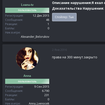
Описание нарушения:Я ехал с
Lvanu-tv
Доказательства Нарушения:
ПОЛЬЗОВАТЕЛЬ
Регистрация
12 Дек 2015
Спойлер:
Тык
Сообщения
48
Реакции
1
Баллы
0
Ник в игре
Alexander_Belorukov
2 Янв 2016
права на 300 минут.закрыто
Anna
ПОЛЬЗОВАТЕЛЬ
Регистрация
9 Сен 2015
Сообщения
6.790
Реакции
231
Баллы
0
Ник в игре
Anna_Lvenocek