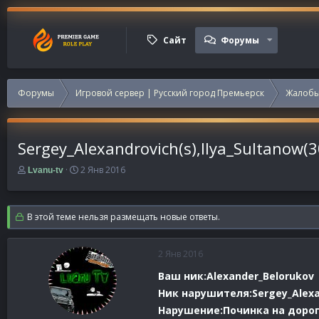
Сайт
Форумы
Форумы
Игровой сервер | Русский город Премьерск
Жалобы
Sergey_Alexandrovich(s),llya_Sultanow(
А
Д
2 Янв 2016
Lvanu-tv
в
а
т
т
о
а
В этой теме нельзя размещать новые ответы.
р
н
т
а
е
ч
2 Янв 2016
м
а
ы
л
Ваш ник:Alexander_Belorukov
а
Ник нарушителя:Sergey_Alexan
Нарушение:Починка на доро