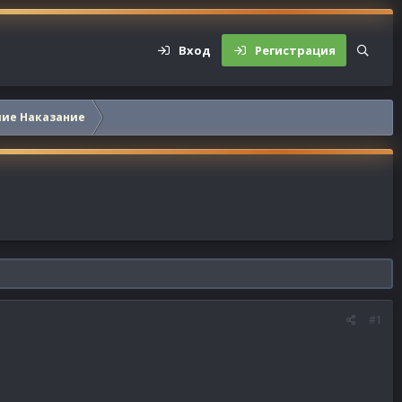
Вход
Регистрация
шие Наказание
#1