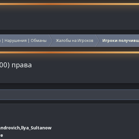
 | Нарушения | Обманы
Жалобы на Игроков
Игроки получив
300) права
drovich,llya_Sultanow
ге