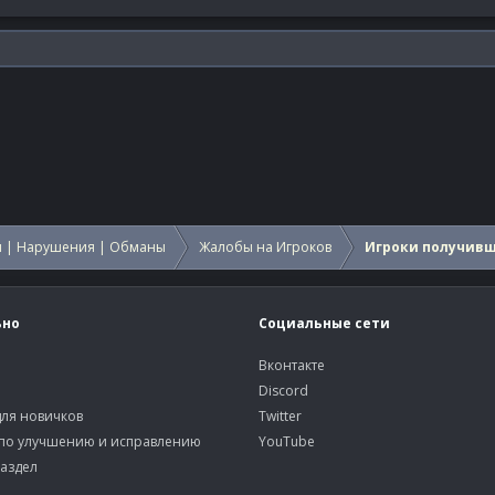
 | Нарушения | Обманы
Жалобы на Игроков
Игроки получив
ьно
Социальные сети
Вконтакте
Discord
ля новичков
Twitter
по улучшению и исправлению
YouTube
аздел