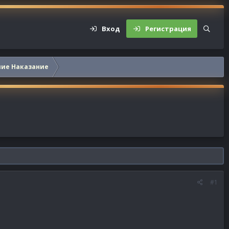
Вход
Регистрация
шие Наказание
#1