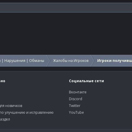
 | Нарушения | Обманы
Жалобы на Игроков
Игроки получив
ьно
Социальные сети
Вконтакте
Discord
ля новичков
Twitter
по улучшению и исправлению
YouTube
аздел