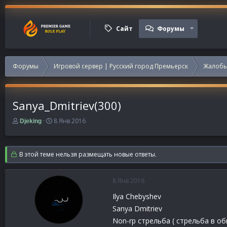
Сайт
Форумы
Форумы
Игровой сервер | Русский город Премьерск
Жалобы
Sanya_Dmitriev(300)
А
Д
8 Янв 2016
Djeking
в
а
т
т
о
а
В этой теме нельзя размещать новые ответы.
р
н
т
а
е
ч
8 Янв 2016
м
а
ы
л
Ilya Chebyshev
а
Sanya Dmitriev
Non-rp стрельба ( стрельба в об