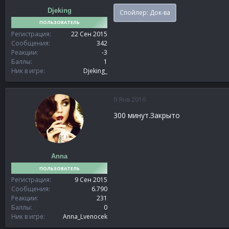
Djeking
Спойлер:
Док-ва
ПОЛЬЗОВАТЕЛЬ
Регистрация
22 Сен 2015
Сообщения
342
Реакции
-3
Баллы
1
Ник в игре
Djeking_
9 Янв 2016
300 минут.Закрыто
Anna
ПОЛЬЗОВАТЕЛЬ
Регистрация
9 Сен 2015
Сообщения
6.790
Реакции
231
Баллы
0
Ник в игре
Anna_Lvenocek