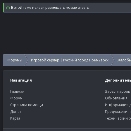
В этой теме нельзя размещать новые ответы.
Форумы
Игровой сервер | Русский город Премьерск
Жалобы
Навигация
Дополнител
Главная
Забыл пароль
Форум
Обновления
Страница помощи
Информация д
Донат
Предложения 
Карта
Технический р