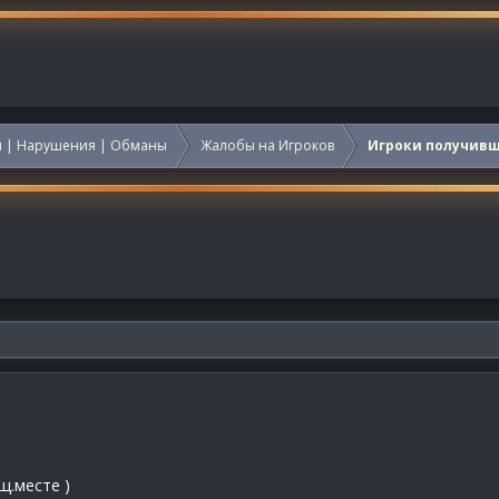
 | Нарушения | Обманы
Жалобы на Игроков
Игроки получив
щ.месте )