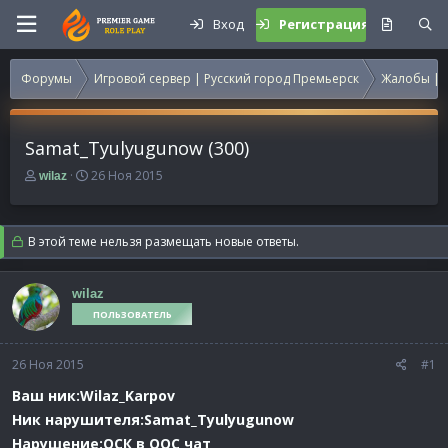
Вход
Регистрация
Форумы
Игровой сервер | Русский город Премьерск
Жалобы | 
Samat_Tyulyugunow (300)
А
Д
26 Ноя 2015
wilaz
в
а
т
т
о
а
В этой теме нельзя размещать новые ответы.
р
н
т
а
е
ч
wilaz
м
а
ПОЛЬЗОВАТЕЛЬ
ы
л
а
26 Ноя 2015
#1
Ваш ник:Wilaz_Karpov
Ник нарушителя:Samat_Tyulyugunow
Нарушение:ОСК в ООС чат