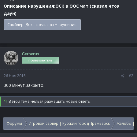
Описание нарушения:ОСК в ООС чат (сказал чтоя
даун)
Спойлер:
Доказательства Нарушения:
Cerberus
ПОЛЬЗОВАТЕЛЬ
26 Ноя 2015
#2
300 минут.Закрыто.
В этой теме нельзя размещать новые ответы.
Форумы
Игровой сервер | Русский город Премьерск
Жалобы | 