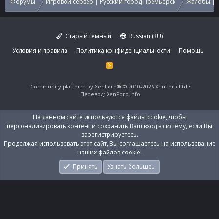
Форумы
Игровой сервер | Русский город Премьерск
Жалобы | 
Старый тёмный
Russian (RU)
Условия и правила
Политика конфиденциальности
Помощь
R
S
S
Community platform by XenForo®
© 2010-2026 XenForo Ltd
Перевод:
XenForo.Info
На данном сайте используются файлы cookie, чтобы
персонализировать контент и сохранить Ваш вход в систему, если Вы
зарегистрируетесь.
Продолжая использовать этот сайт, Вы соглашаетесь на использование
наших файлов cookie.
Принять
Узнать больше…