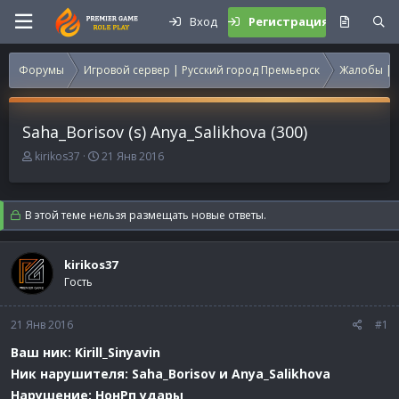
Вход
Регистрация
Форумы
Игровой сервер | Русский город Премьерск
Жалобы | 
Saha_Borisov (s) Anya_Salikhova (300)
А
Д
kirikos37
21 Янв 2016
в
а
т
т
о
а
В этой теме нельзя размещать новые ответы.
р
н
т
а
е
ч
kirikos37
м
а
Гость
ы
л
а
21 Янв 2016
#1
Ваш ник: Kirill_Sinyavin
Ник нарушителя: Saha_Borisov и Anya_Salikhova
Нарушение: НонРп удары