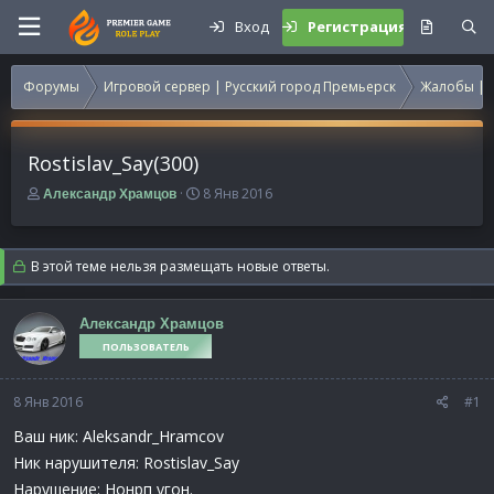
Вход
Регистрация
Форумы
Игровой сервер | Русский город Премьерск
Жалобы | 
Rostislav_Say(300)
А
Д
8 Янв 2016
Александр Храмцов
в
а
т
т
о
а
В этой теме нельзя размещать новые ответы.
р
н
т
а
е
ч
Александр Храмцов
м
а
ПОЛЬЗОВАТЕЛЬ
ы
л
а
8 Янв 2016
#1
Ваш ник: Aleksandr_Hramcov
Ник нарушителя: Rostislav_Say
Нарушение: Нонрп угон.