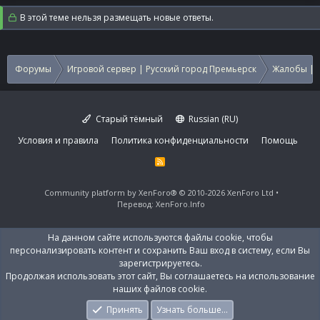
В этой теме нельзя размещать новые ответы.
Форумы
Игровой сервер | Русский город Премьерск
Жалобы | 
Старый тёмный
Russian (RU)
Условия и правила
Политика конфиденциальности
Помощь
R
S
S
Community platform by XenForo®
© 2010-2026 XenForo Ltd
Перевод:
XenForo.Info
На данном сайте используются файлы cookie, чтобы
персонализировать контент и сохранить Ваш вход в систему, если Вы
зарегистрируетесь.
Продолжая использовать этот сайт, Вы соглашаетесь на использование
наших файлов cookie.
Принять
Узнать больше…