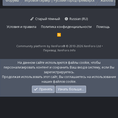
Форумы
Игровой сервер | Русский город Премьерск
Жалобы | 
Старый тёмный
Russian (RU)
Условия и правила
Политика конфиденциальности
Помощь
R
S
S
Community platform by XenForo®
© 2010-2026 XenForo Ltd
Перевод:
XenForo.Info
На данном сайте используются файлы cookie, чтобы
персонализировать контент и сохранить Ваш вход в систему, если Вы
зарегистрируетесь.
Продолжая использовать этот сайт, Вы соглашаетесь на использование
наших файлов cookie.
Принять
Узнать больше…