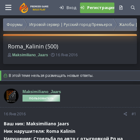
Вход
Регистрация
Форумы
Игровой сервер | Русский город Премьерск
Жалобы | 
Roma_Kalinin (500)
А
Д
16 Янв 2016
Maksimiliano_Jaars
в
а
т
т
о
а
В этой теме нельзя размещать новые ответы.
р
н
т
а
е
ч
Maksimiliano_Jaars
м
а
ПОЛЬЗОВАТЕЛЬ
ы
л
а
16 Янв 2016
#1
Ваш ник: Maksimiliano Jaars
Ник нарушителя: Roma Kalinin
Нарушение: Стрельба по авто с отыгровкой Рп на