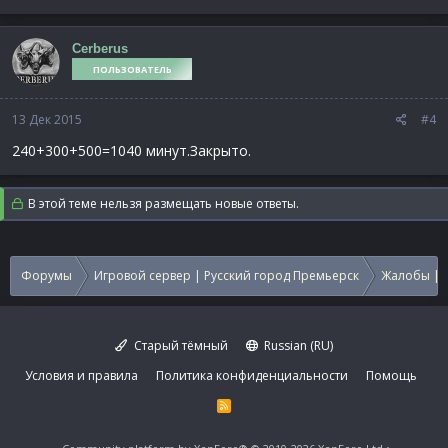
Cerberus
ПОЛЬЗОВАТЕЛЬ
13 Дек 2015
#4
240+300+500=1040 минут.Закрыто.
В этой теме нельзя размещать новые ответы.
Форумы
Игровой сервер | Русский город Премьерск
Жалобы | 
Старый тёмный
Russian (RU)
Условия и правила
Политика конфиденциальности
Помощь
R
S
S