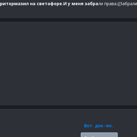
 притормазил на светафоре.И у меня забра
ли права.((Забрали
Вот док-во.