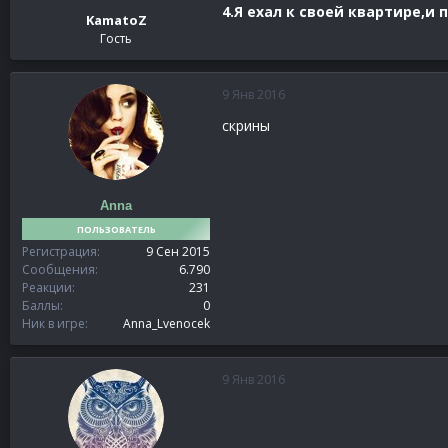
4.Я ехал к своей квартире,и
KamatoZ
Гость
9 Янв 2016
скрины
Anna
ПОЛЬЗОВАТЕЛЬ
Регистрация
9 Сен 2015
Сообщения
6.790
Реакции
231
Баллы
0
Ник в игре
Anna_Lvenocek
9 Янв 2016