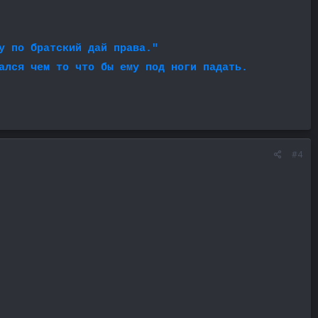
у по братский дай права."
ался чем то что бы ему под ноги падать.
#4