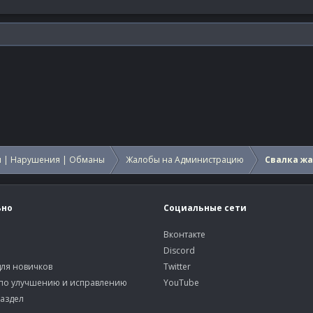
 | Нарушения | Обманы
Жалобы на Администрацию
Свалка ж
ьно
Социальные сети
Вконтакте
Discord
ля новичков
Twitter
по улучшению и исправлению
YouTube
аздел