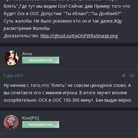
блять",Где тут мы видим Оск? Сейчас дам Пример того что
будет Оск в OOC Допустим: "Ты еблан?","Ты Долбаеб?"
Суть жалобы :Не было указанно кто он и так далее,Жду
расмотрения Жалобы
Доказательство :
http://rghost.ru/6jxQnPWRx/image.png
Anna
ПОЛЬЗОВАТЕЛЬ
5 Дек 2015
#2
Ну начнем с того,что "блять" не совсем цензурное слово. А
вы сочитаете его с иминем игрока. В итоге звучит вполне
оскорбительно. ОСК в ООС 150-300 минут. Бан выдан верно.
Kiwi[PG]
ПОЛЬЗОВАТЕЛЬ