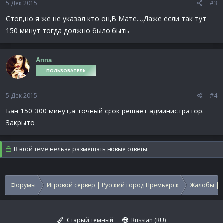
5 Дек 2015
#3
Стоп,но я же не указал кто он,В Мате...,Даже если так тут
150 минут тогда должно было быть
Anna
ПОЛЬЗОВАТЕЛЬ
5 Дек 2015
#4
Бан 150-300 минут,а точный срок решает администратор.
Закрыто
В этой теме нельзя размещать новые ответы.
Форумы
Игровой сервер | Русский город Премьерск
Жалобы | 
Старый тёмный
Russian (RU)