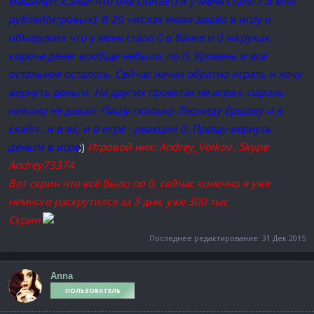
машину(т.к.знал что она слетает) и у меня стало 7.8 млн
рублей(игровых). В 20 числах июля зашёл в игру и
обнаружил что у меня стало 0 в банке и 0 на руках,
короче денег вообще небыло, по 0. Уровень и всё
остальное осталось. Сейчас начал обратно играть и хочу
вернуть деньги. На других проектах не играл, пароль
никому не давал. Пишу сколько Леониду Ершову и в
скайп , и в вк, и в игре - реакции 0. Прошу вернуть
деньги в игре
Игровой ник: Andrey_Volkov , Skype
;)
Andrey73374
Вот скрин что всё было по 0, сейчас конечно я уже
немного раскрутился за 3 дня, уже 300 тыс
Скрин
Последнее редактирование:
31 Дек 2015
Anna
ПОЛЬЗОВАТЕЛЬ