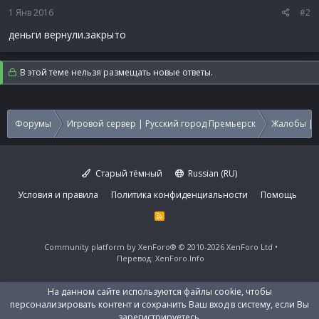
1 Янв 2016
#2
деньги вернули.закрыто
В этой теме нельзя размещать новые ответы.
Форумы
Игровой сервер | Русский город Премьерск
Жалобы | 
Старый тёмный
Russian (RU)
Условия и правила
Политика конфиденциальности
Помощь
R
S
S
Community platform by XenForo®
© 2010-2026 XenForo Ltd
Перевод:
XenForo.Info
На данном сайте используются файлы cookie, чтобы
персонализировать контент и сохранить Ваш вход в систему, если Вы
зарегистрируетесь.