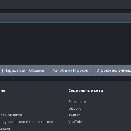
 | Нарушения | Обманы
Жалобы на Игроков
Игроки получив
ьно
Социальные сети
Вконтакте
Discord
ля новичков
Twitter
по улучшению и исправлению
YouTube
аздел