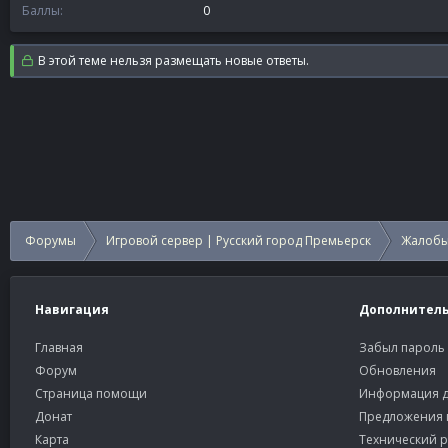
Баллы
0
В этой теме нельзя размещать новые ответы.
Форумы
Игровой сервер | Русский город Премьерск
Жалобы
Навигация
Дополнител
Главная
Забыл пароль
Форум
Обновления
Страница помощи
Информация д
Донат
Предложения 
Карта
Технический р