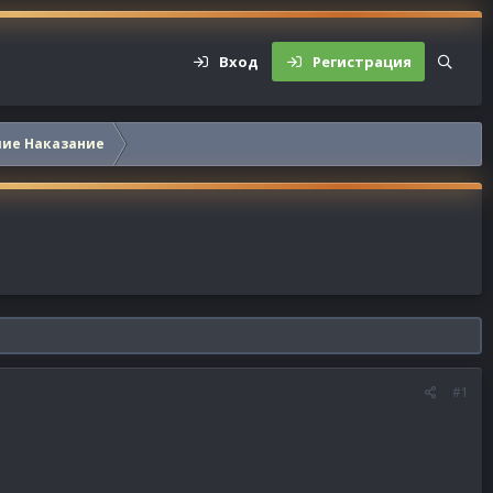
Вход
Регистрация
шие Наказание
#1