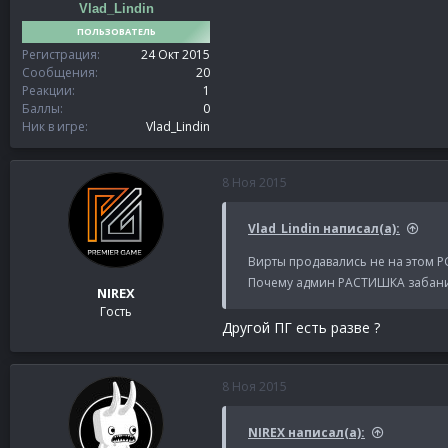
Vlad_Lindin
ПОЛЬЗОВАТЕЛЬ
Регистрация
24 Окт 2015
Сообщения
20
Реакции
1
Баллы
0
Ник в игре
Vlad_Lindin
8 Ноя 2015
Vlad_Lindin написал(а):
Вирты продавались не на этом P
Почему админ РАСТИШКА забанил 
NIREX
Гость
Другой ПГ есть разве ?
8 Ноя 2015
NIREX написал(а):