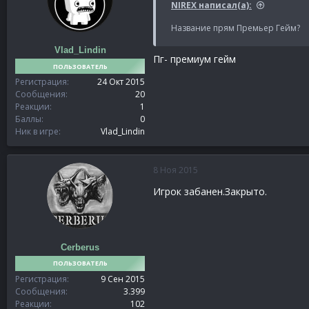
NIREX написал(а):
Название прям Премьер Гейм?
Vlad_Lindin
Пг- премиум гейм
ПОЛЬЗОВАТЕЛЬ
Регистрация
24 Окт 2015
Сообщения
20
Реакции
1
Баллы
0
Ник в игре
Vlad_Lindin
8 Ноя 2015
Игрок забанен.Закрыто.
Cerberus
ПОЛЬЗОВАТЕЛЬ
Регистрация
9 Сен 2015
Сообщения
3.399
Реакции
102