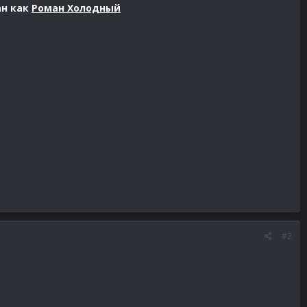
ан как
Роман Холодный
#2