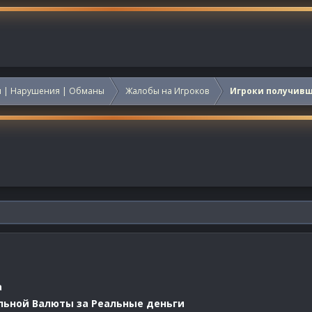
 | Нарушения | Обманы
Жалобы на Игроков
Игроки получив
a
льной Валюты за Реальные деньги