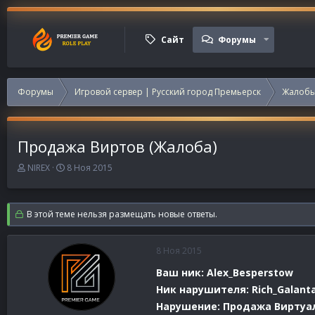
Сайт
Форумы
Форумы
Игровой сервер | Русский город Премьерск
Жалобы
Продажа Виртов (Жалоба)
А
Д
NIREX
8 Ноя 2015
в
а
т
т
о
а
В этой теме нельзя размещать новые ответы.
р
н
т
а
е
ч
8 Ноя 2015
м
а
ы
л
Ваш ник: Alex_Besperstow
а
Ник нарушителя: Rich_Galant
Нарушение: Продажа Виртуа