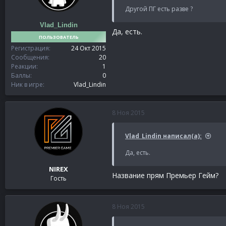
Другой ПГ есть разве ?
Vlad_Lindin
Да, есть.
ПОЛЬЗОВАТЕЛЬ
Регистрация
24 Окт 2015
Сообщения
20
Реакции
1
Баллы
0
Ник в игре
Vlad_Lindin
8 Ноя 2015
Vlad_Lindin написал(а):
Да, есть.
NIREX
Название прям Премьер Гейм?
Гость
8 Ноя 2015