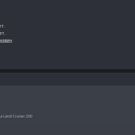
т.
ет.
кевич
 Land Cruiser 200