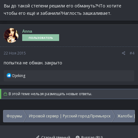
Вы до такой степени решили его обмануть?ЧТо хотите
чтобы его ещё и забанили?Наглость зашкаливает.
Anna
ПОЛЬЗОВАТЕЛЬ
22 Ноя 2015
#4
попытка не обман. закрыто
Р
Djeking
е
а
к
В этой теме нельзя размещать новые ответы.
ц
и
и
:
Форумы
Игровой сервер | Русский город Премьерск
Жалобы | 
Старый тёмный
Russian (RU)