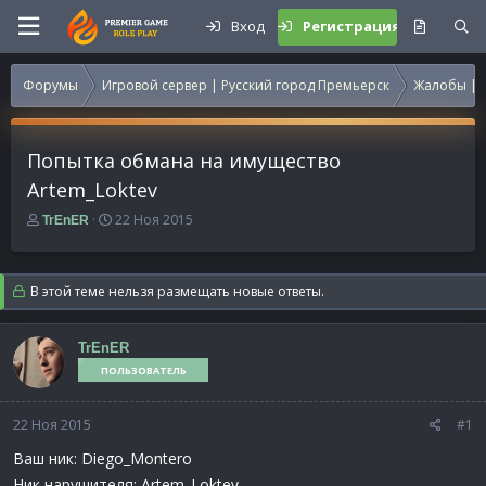
Вход
Регистрация
Форумы
Игровой сервер | Русский город Премьерск
Жалобы | 
Попытка обмана на имущество
Artem_Loktev
А
Д
22 Ноя 2015
TrEnER
в
а
т
т
о
а
В этой теме нельзя размещать новые ответы.
р
н
т
а
е
ч
TrEnER
м
а
ПОЛЬЗОВАТЕЛЬ
ы
л
а
22 Ноя 2015
#1
Ваш ник: Diego_Montero
Ник нарушителя: Artem_Loktev