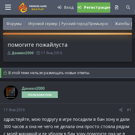
Вход
Регистрация
Форумы
Игровой сервер | Русский город Премьерск
Жалобы | 
помогите пожайлуста
А
Д
17 Янв 2016
Даниил2000
в
а
т
т
о
а
В этой теме нельзя размещать новые ответы.
р
н
т
а
е
ч
Даниил2000
м
а
ПОЛЬЗОВАТЕЛЬ
ы
л
а
17 Янв 2016
#1
здраствуйте, мою подругу в игре посадили в бан зону и дали
300 часов а она не чего не делала она просто стояла рядом
с моей машиной и ее убрали в бан зону,помогите она не в