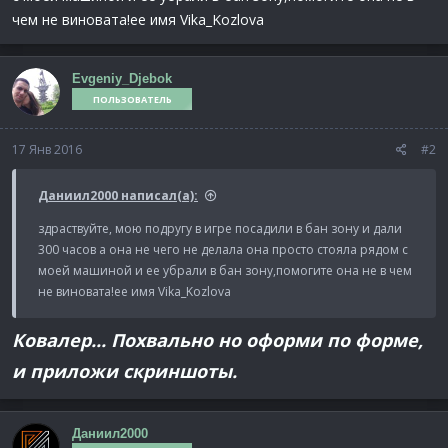
чем не виновата!ее имя Vika_Kozlova
Evgeniy_Djebok
ПОЛЬЗОВАТЕЛЬ
17 Янв 2016
#2
Даниил2000 написал(а):
здраствуйте, мою подругу в игре посадили в бан зону и дали
300 часов а она не чего не делала она просто стояла рядом с
моей машиной и ее убрали в бан зону,помогите она не в чем
не виновата!ее имя Vika_Kozlova
Ковалер... Похвально но оформи по форме,
и приложи скриншоты.
Даниил2000