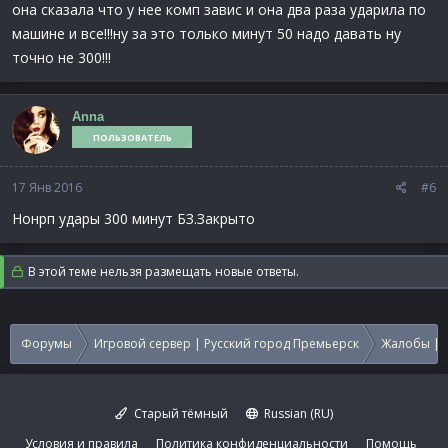
она сказала что у нее комп завис и она два раза ударила по
машине и все!!!ну за это только минут 50 надо давать ну
точно не 300!!!
Anna
ПОЛЬЗОВАТЕЛЬ
17 Янв 2016
#6
Нонрп удары 300 минут БЗ.Закрыто
В этой теме нельзя размещать новые ответы.
Форумы
Игровой сервер | Русский город Премьерск
Жалобы | 
Старый тёмный
Russian (RU)
Условия и правила
Политика конфиденциальности
Помощь