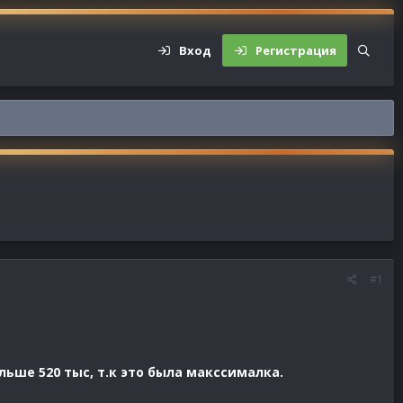
Вход
Регистрация
#1
льше 520 тыс, т.к это была макссималка.