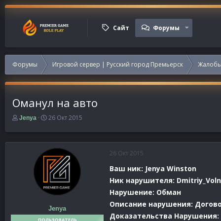
Сайт
Форумы
Форумы
Игровой сервер | Русский город Премьерск
Жалобы
Оманул на авто
А
Д
26 Окт 2015
Jenya
в
а
т
т
о
а
р
н
26 Окт 2015
т
а
Ваш ник: Jenya Winston
е
ч
м
а
Ник нарушителя: Dmitriy_Vol
ы
л
Нарушение: Обман
а
Описание нарушения: Договор
Jenya
Доказательства Нарушения:
ПОЛЬЗОВАТЕЛЬ