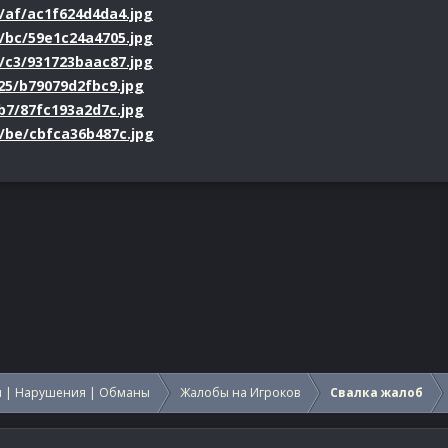
0/af/ac1f624d4da4.jpg
0/bc/59e1c24a4705.jpg
0/c3/931723baac87.jpg
/25/b79079d2fbc9.jpg
/b7/87fc193a2d7c.jpg
10/be/cbfca36b487c.jpg
 | Нарушения | Обманы
Жалобы на Игроков
Свалка жалоб