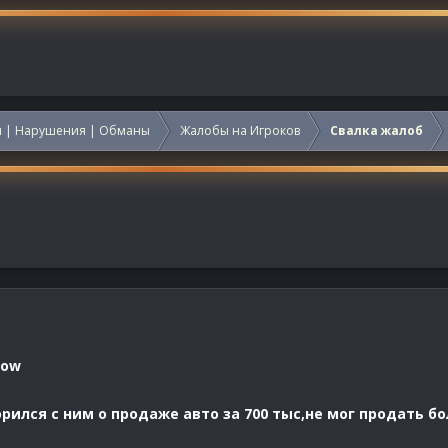
 | Нарушения | Обманы
Жалобы на Игроков
Свалка жалоб
now
ился с ним о продаже авто за 700 тыс,не мог продать бо