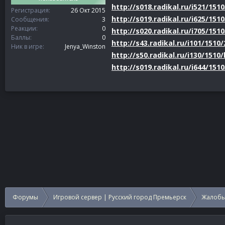
http://s018.radikal.ru/i521/151
Регистрация
26 Окт 2015
http://s019.radikal.ru/i625/151
Сообщения
3
Реакции
0
http://s020.radikal.ru/i705/151
Баллы
0
http://s43.radikal.ru/i101/1510
Ник в игре
Jenya_Winston
http://s50.radikal.ru/i130/1510
http://s019.radikal.ru/i644/15
Форумы
Игровой сервер | Русский город Премьерск
Жалобы