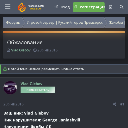
Вход
Регистрация
Форумы
Игровой сервер | Русский город Премьерск
Жалобы | 
Обжалование
А
Д
20 Янв 2016
Vlad Glebov
в
а
т
т
о
а
В этой теме нельзя размещать новые ответы.
р
н
т
а
е
ч
Vlad Glebov
м
а
ПОЛЬЗОВАТЕЛЬ
ы
л
а
20 Янв 2016
#1
Ваш ник:
Vlad_Glebov
Ник нарушителя:
George_Janiashvili
Нарушение: Якобы ДБ