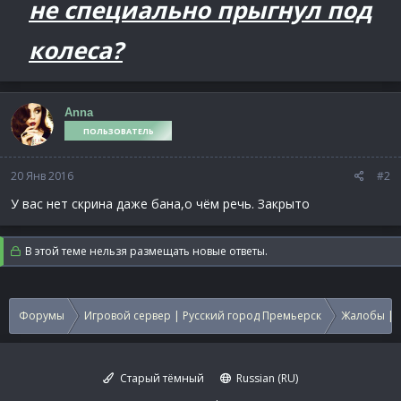
не специально прыгнул под
колеса?
Anna
ПОЛЬЗОВАТЕЛЬ
20 Янв 2016
#2
У вас нет скрина даже бана,о чём речь. Закрыто
В этой теме нельзя размещать новые ответы.
Форумы
Игровой сервер | Русский город Премьерск
Жалобы | 
Старый тёмный
Russian (RU)