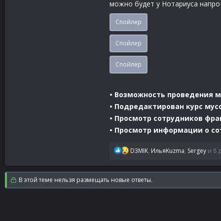
можно будет у Нотариуса напр
Спойлер
Спойлер
Спойлер
• Возможность проведения 
• Подредактирован курс мус
• Просмотр сотрудников фра
• Просмотр информации о со
Р
D3MIK
,
ИльяKuzma
,
Sergey
и 8 
е
а
к
В этой теме нельзя размещать новые ответы.
ц
и
и
: