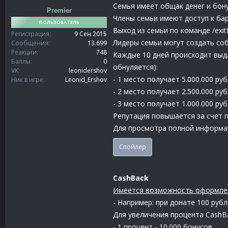
Семья имеет общак денег и бон
Premier
Члены семьи имеют доступ к ба
ПОЛЬЗОВАТЕЛЬ
Выход из семьи по команде /exit
Регистрация
9 Сен 2015
Лидеры семьи могут создать с
Сообщения
13.699
Реакции
748
Каждые 10 дней происходит выд
Баллы
0
обнуляется):
VK
leonidershov
- 1 место получает 5.000.000 ру
Ник в игре
Leonid_Ershov
- 2 место получает 2.500.000 ру
- 3 место получает 1.000.000 ру
Репутация повышается за счет п
Для просмотра полной информаци
Спойлер
CashBack
Имеется возможность оформлени
- Например: при донате 100 руб
Для увеличения процента CashB
- 1 процент - 10.000 бонусов