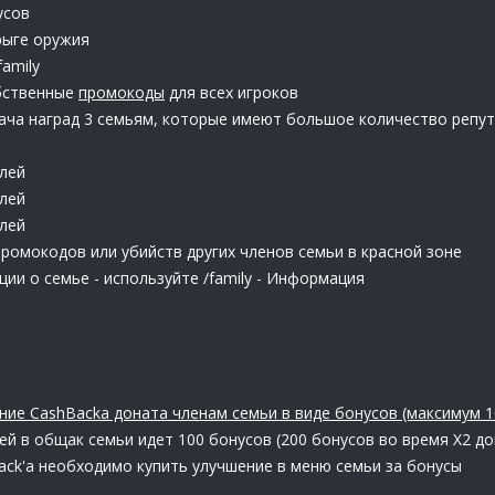
усов
рыге оружия
family
обственные
промокоды
для всех игроков
ача наград 3 семьям, которые имеют большое количество репута
блей
блей
блей
ромокодов или убийств других членов семьи в красной зоне
и о семье - используйте /family - Информация
е CashBacka доната членам семьи в виде бонусов (максимум 1
лей в общак семьи идет 100 бонусов (200 бонусов во время Х2 до
ack'a необходимо купить улучшение в меню семьи за бонусы