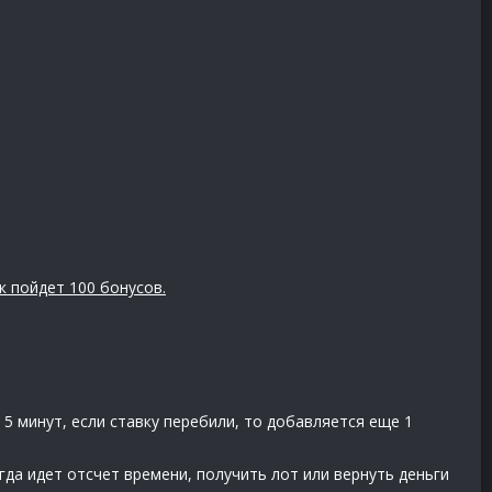
к пойдет 100 бонусов.
5 минут, если ставку перебили, то добавляется еще 1
гда идет отсчет времени, получить лот или вернуть деньги