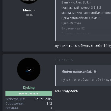
Ваш ник: Alex_Bulkin
Контактный номер: 3-3-3-3
Minion
Марка, модель автомобиля: Hon
Гость
Цена автомобиля: Обмен
Цвет: Желтый
Вид топлива: 92
Пневмоподвеска: +
Азотный ускоритель: +
Неоновая подсветка: +
ну так что го обмен, я тебе 14-
Спойлер:
/pts
13 Ноя 2015
Minion написал(а):
ну так что го обмен, я тебе 14-ку
Djeking
Мы подумаем
ПОЛЬЗОВАТЕЛЬ
Регистрация
22 Сен 2015
Сообщения
342
Реакции
-3