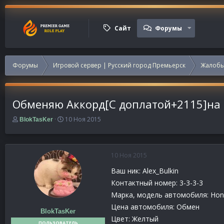
Сайт
Форумы
Форумы
Игровой сервер | Русский город Премьерск
Жалобы
Обменяю Аккорд[С доплатой+2115]на
А
Д
10 Ноя 2015
BlokTasKer
в
а
т
т
о
а
р
н
10 Ноя 2015
т
а
Ваш ник: Alex_Bulkin
е
ч
м
а
Контактный номер: 3-3-3-3
ы
л
Марка, модель автомобиля: Hon
а
Цена автомобиля: Обмен
BlokTasKer
Цвет: Желтый
ПОЛЬЗОВАТЕЛЬ