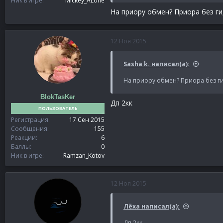
Ник в игре
Mickey_ALone
Неоновая подсветка: +
На приору обмен? Приора без ги
Спойлер:
/pts
12 Ноя 2015
Sasha k. написал(а):
На приору обмен? Приора без ги
BlokTasKer
Дп 2кк
ПОЛЬЗОВАТЕЛЬ
Регистрация
17 Сен 2015
Сообщения
155
Реакции
6
Баллы
0
Ник в игре
Ramzan_Kotov
12 Ноя 2015
Лёха написал(а):
Дп 2кк