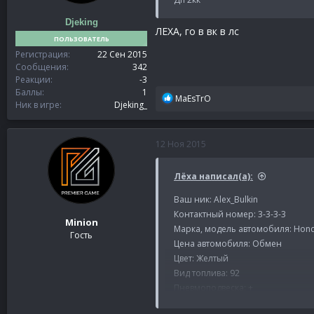
Djeking
ЛЕХА, го в вк в лс
ПОЛЬЗОВАТЕЛЬ
Регистрация
22 Сен 2015
Сообщения
342
Реакции
-3
Баллы
1
Р
MaEsTrO
Ник в игре
Djeking_
е
а
к
12 Ноя 2015
ц
и
и
Лёха написал(а):
:
Ваш ник: Alex_Bulkin
Контактный номер: 3-3-3-3
Minion
Марка, модель автомобиля: Hon
Гость
Цена автомобиля: Обмен
Цвет: Желтый
Вид топлива: 92
Пневмоподвеска: +
Азотный ускоритель: +