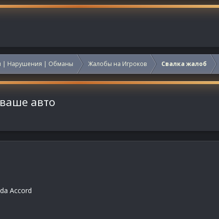
 | Нарушения | Обманы
Жалобы на Игроков
Свалка жалоб
 ваше авто
da Accord