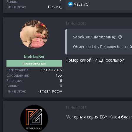
Баллы
1
Р
MaEsTrO
Ник в игре
Djeking_
е
а
к
13 Ноя 2015
ц
и
и
Sanek3011 написал(а):
:
Обмен на 14ку П.К, ключ блатно
BlokTasKer
Номер какой? И ДП сколько?
ПОЛЬЗОВАТЕЛЬ
Регистрация
17 Сен 2015
Сообщения
155
Реакции
6
Баллы
0
Ник в игре
Ramzan_Kotov
13 Ноя 2015
Матерная серия EBY. Ключ блатн