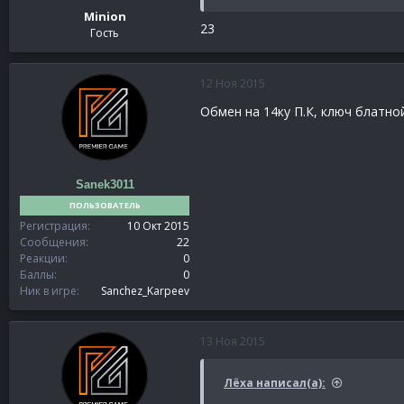
Minion
23
Гость
12 Ноя 2015
Обмен на 14ку П.К, ключ блатно
Sanek3011
ПОЛЬЗОВАТЕЛЬ
Регистрация
10 Окт 2015
Сообщения
22
Реакции
0
Баллы
0
Ник в игре
Sanchez_Karpeev
13 Ноя 2015
Лёха написал(а):