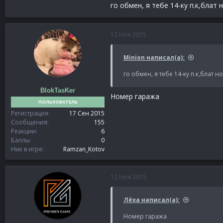
Неоновая подсветка: +
го обмен, я тебе 14-ку п.к,блат 
Спойлер:
/pts
12 Ноя 2015
Minion написал(а):
го обмен, я тебе 14-ку п.к,блат 
BlokTasKer
Номер гаража
ПОЛЬЗОВАТЕЛЬ
Регистрация
17 Сен 2015
Сообщения
155
Реакции
6
Баллы
0
Ник в игре
Ramzan_Kotov
12 Ноя 2015
Лёха написал(а):
Номер гаража