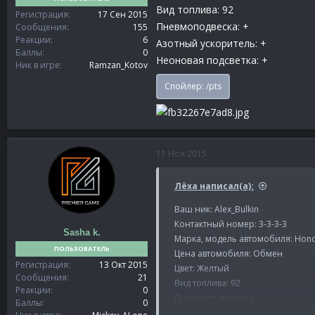
Вид топлива: 92
Регистрация
17 Сен 2015
Пневмоподвеска: +
Сообщения
155
Реакции
6
Азотный ускоритель: +
Баллы
0
Неоновая подсветка: +
Ник в игре
Ramzan_Kotov
Спойлер:
/pts
11 Ноя 2015
Лёха написал(а):
Ваш ник: Alex_Bulkin
Контактный номер: 3-3-3-3
Sasha k.
Марка, модель автомобиля: Hon
ПОЛЬЗОВАТЕЛЬ
Цена автомобиля: Обмен
Регистрация
13 Окт 2015
Цвет: Желтый
Сообщения
21
Вид топлива: 92
Реакции
0
Пневмоподвеска: +
Баллы
0
Азотный ускоритель: +