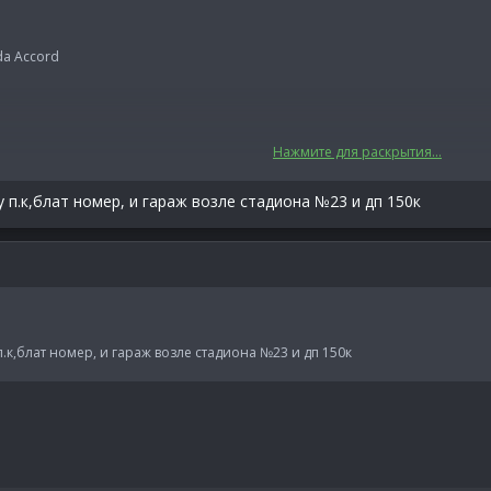
da Accord
Нажмите для раскрытия...
ку п.к,блат номер, и гараж возле стадиона №23 и дп 150к
 п.к,блат номер, и гараж возле стадиона №23 и дп 150к