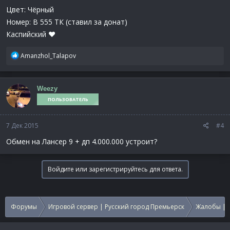
Цвет: Чёрный
Номер: В 555 ТК (ставил за донат)
Каспийский ♥
Р
Amanzhol_Talapov
е
а
к
Weezy
ц
ПОЛЬЗОВАТЕЛЬ
и
и
:
7 Дек 2015
#4
Обмен на Лансер 9 + дп 4.000.000 устроит?
Войдите или зарегистрируйтесь для ответа.
Форумы
Игровой сервер | Русский город Премьерск
Жалобы | 