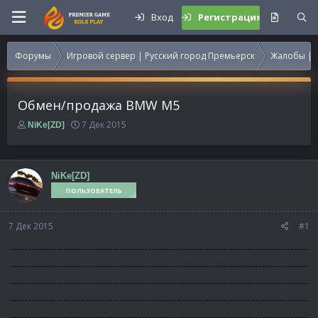
Вход
Регистрация
Форумы
Игровой сервер | Русский город Премьерск
Жалобы | 
Обмен/продажа BMW M5
А
Д
7 Дек 2015
NiKe[ZD]
в
а
т
т
о
а
р
н
NiKe[ZD]
т
а
ПОЛЬЗОВАТЕЛЬ
е
ч
м
а
7 Дек 2015
ы
л
#1
а
------------------------------------------------------------------------------------
------------------------------------------------------------------------------------
------------------------------------------------------------------------------------
------------------------------------------------------------------------------------
------------------------------------------------------------------------------------