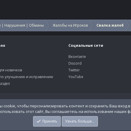
 | Нарушения | Обманы
Жалобы на Игроков
Свалка жалоб
ьно
Социальные сети
Вконтакте
Discord
ля новичков
Twitter
по улучшению и исправлению
YouTube
аздел
У
 cookie, чтобы персонализировать контент и сохранить Ваш вход в 
спользовать этот сайт, Вы соглашаетесь на использование наших фа
o.Info
Принять
Узнать больше…