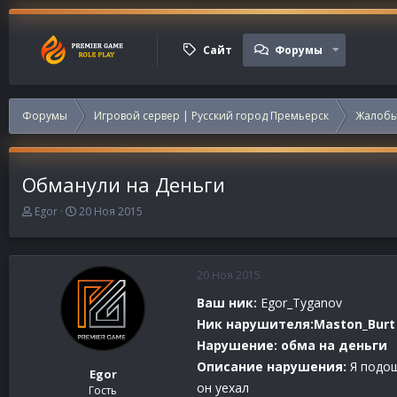
Сайт
Форумы
Форумы
Игровой сервер | Русский город Премьерск
Жалобы
Обманули на Деньги
А
Д
Egor
20 Ноя 2015
в
а
т
т
о
а
р
н
20 Ноя 2015
т
а
Ваш ник:
Egor_Tyganov
е
ч
м
а
Ник нарушителя:Maston_Burt
ы
л
Нарушение: обма на деньги
а
Описание нарушения:
Я подош
Egor
он уехал
Гость