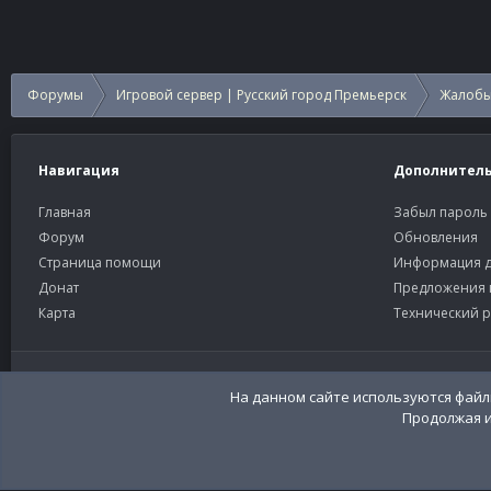
Форумы
Игровой сервер | Русский город Премьерск
Жалобы
Навигация
Дополнител
Главная
Забыл пароль
Форум
Обновления
Страница помощи
Информация д
Донат
Предложения 
Карта
Технический р
Старый тёмный
Russian (RU)
На данном сайте используются файлы
Продолжая и
Community platform by XenForo®
© 2010-2026 XenForo Ltd
Перевод:
XenFor