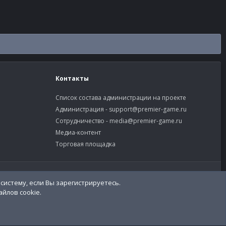
Контакты
Список состава администрации на проекте
Администрация -
support@premier-game.ru
Сотрудничество -
media@premier-game.ru
Медиа-контент
Торговая площадка
словия и правила
Политика конфиденциальности
Помощь
систему, если Вы зарегистрируетесь.
R
S
йлов cookie.
S