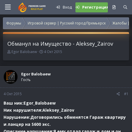
Вход
Регистрация
Форумы
Игровой сервер | Русский город Премьерск
Жалобы | 
Обманул на Имущество - Aleksey_Zairov
А
Д
Egor Balobaew
4 Окт 2015
в
а
т
т
о
а
р
н
Egor Balobaew
т
а
Гость
е
ч
м
а
4 Окт 2015
ы
л
#1
а
Ваш ник:Egor_Balobaew
Ник нарушителя:Aleksey_Zairov
Нарушение:Договорились обменятся Гараж квартиру
и ланцер на S600 экс.
Описание нарушения:Я ему отдал гараж и дом и он