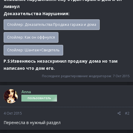
ливнул
Доказательства Нарушения:
Спойлер:
Доказательства:Продажа гаража и дома
Спойлер:
Как он оффнулся
Спойлер:
Шантаж+Свидетель
P.S:Извеняюсь незаскринил продажу дома но там
написано что дом его.
Последнее редактирование модератором:
7 Окт 2015
Anna
ПОЛЬЗОВАТЕЛЬ
4 Окт 2015
#2
Перенесла в нужный раздел