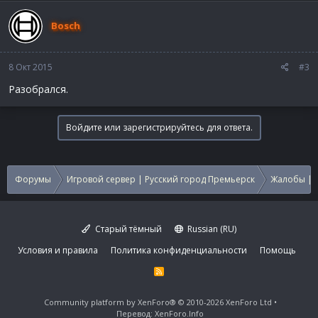
Bosch
8 Окт 2015
#3
Разобрался.
Войдите или зарегистрируйтесь для ответа.
Форумы
Игровой сервер | Русский город Премьерск
Жалобы | 
Старый тёмный
Russian (RU)
Условия и правила
Политика конфиденциальности
Помощь
R
S
S
Community platform by XenForo®
© 2010-2026 XenForo Ltd
Перевод:
XenForo.Info